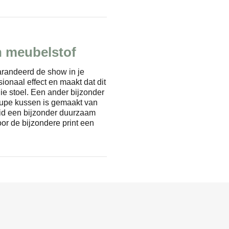
n meubelstof
garandeerd de show in je
sionaal effect en maakt dat dit
uie stoel. Een ander bijzonder
 taupe kussen is gemaakt van
heid een bijzonder duurzaam
oor de bijzondere print een