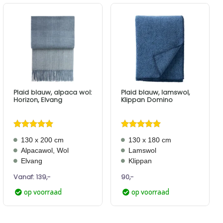
Aan
Aan
verlanglijst
verlanglijst
toevoegen
toevoegen
Plaid blauw, alpaca wol:
Plaid blauw, lamswol,
Horizon, Elvang
Klippan Domino
Gewaardeerd
Gewaardeerd
130 x 200 cm
130 x 180 cm
5
uit 5
4.5
uit 5
Alpacawol, Wol
Lamswol
Elvang
Klippan
Vanaf:
139,-
90,-
op voorraad
op voorraad