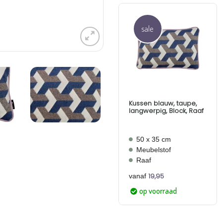
sale
Aan
verlanglijst
toevoegen
Kussen blauw, taupe,
langwerpig, Block, Raaf
50 x 35 cm
Meubelstof
Raaf
19,95
vanaf
op voorraad