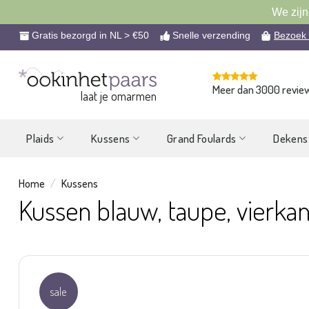
We zijn
Ga
Gratis bezorgd in NL > €50
Snelle verzending
Bezoek
naar
inhoud
Meer dan 3000 revie
laat je omarmen
Plaids
Kussens
Grand Foulards
Dekens
Home
/
Kussens
Kussen blauw, taupe, vierkan
sale