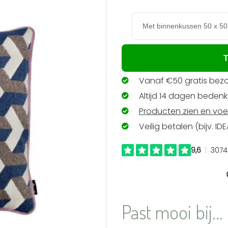
verlanglijst
50,-.
29,
toevoegen
T
Vanaf €50 gratis bezo
Altijd 14 dagen bedenkt
Producten zien en voe
Veilig betalen (bijv. ID
Past mooi bij...