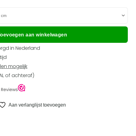
95.
oevoegen aan winkelwagen
rgd in Nederland
ijd
len mogelijk
EAL of achteraf)
Aan verlanglijst toevoegen