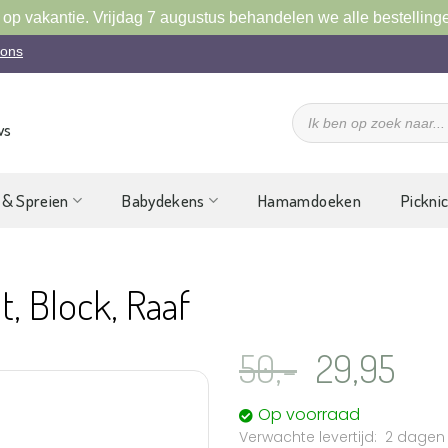
 op vakantie. Vrijdag 7 augustus behandelen we alle bestelling
 ons
Producten
zoeken
ws
 & Spreien
Babydekens
Hamamdoeken
Pickni
t, Block, Raaf
Oorspronk
Hui
50,-
29,95
prijs
prij
Op voorraad
was:
is:
2 dagen
Aan