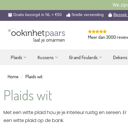
We zijn
Ga
Gratis bezorgd in NL > €50
Snelle verzending
Bezoek
naar
inhoud
Meer dan 3000 revie
laat je omarmen
Plaids
Kussens
Grand Foulards
Dekens
Home
/
Plaids wit
Plaids wit
Met een witte plaid hou je je interieur rustig en sereen. E
een witte plaid op de bank.