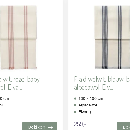
Aan
verlanglijst
toevoegen
lwit, roze, baby
Plaid wolwit, blauw, 
l, Elva...
alpacawol, Elv...
90 cm
130 x 190 cm
ol
Alpacawol
Elvang
259,-
Bekijken
Bek