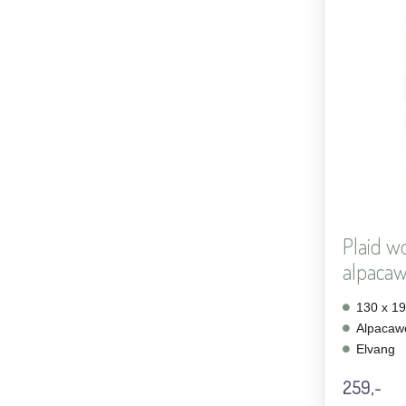
Plaid wo
alpacawo
130 x 1
Alpacaw
Elvang
259,-