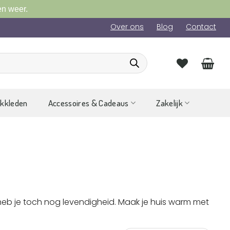
en weer.
Over ons
Blog
Contact
ckkleden
Accessoires & Cadeaus
Zakelijk
ieur heb je toch nog levendigheid. Maak je huis warm met