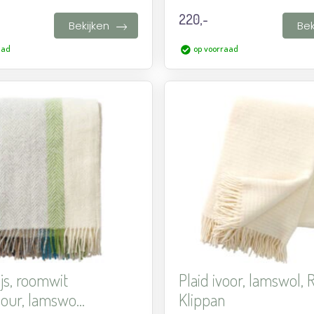
220,-
Bekijken
Bek
aad
op voorraad
Aan
verlanglijst
toevoegen
ijs, roomwit
Plaid ivoor, lamswol, 
our, lamswo...
Klippan