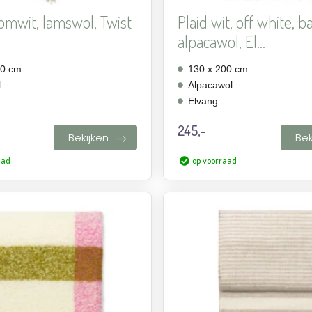
oomwit, lamswol, Twist
Plaid wit, off white, b
alpacawol, El...
00 cm
130 x 200 cm
l
Alpacawol
Elvang
245,-
Bekijken
Bek
aad
op voorraad
Aan
verlanglijst
toevoegen