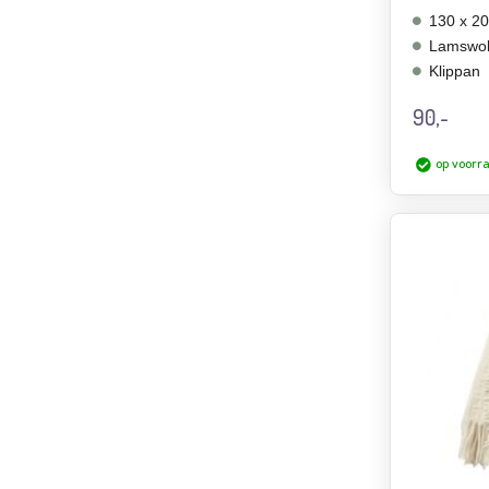
130 x 2
Lamswo
Klippan
90,-
op voorr