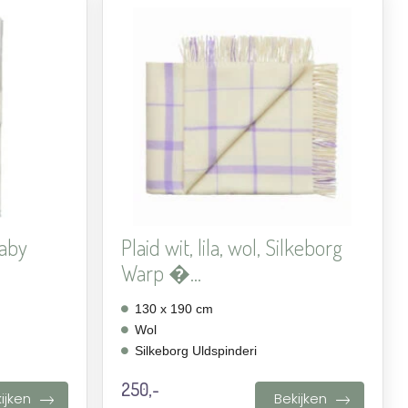
Aan
Aan
verlanglijst
verlanglijst
toevoegen
toevoegen
baby
Plaid wit, lila, wol, Silkeborg
Warp �...
130 x 190 cm
Wol
Silkeborg Uldspinderi
250,-
ijken
Bekijken