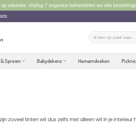
 op vakantie. Vrijdag 7 augustus behandelen we alle bestelling
 ons
Producten
zoeken
ws
 & Spreien
Babydekens
Hamamdoeken
Pickni
r zijn zoveel tinten wit dus zelfs met alleen wit in je inter