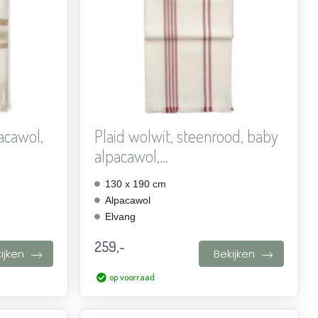
toevoegen
toevoegen
pacawol,
Plaid wolwit, steenrood, baby
alpacawol,...
130 x 190 cm
Alpacawol
Elvang
259,-
ijken
Bekijken
op voorraad