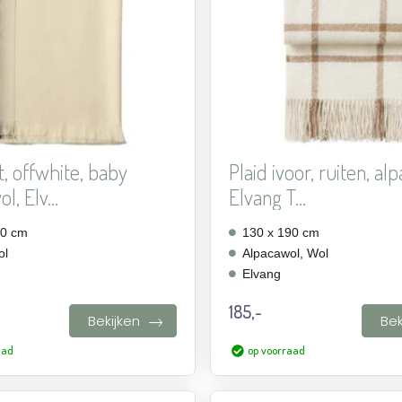
toevoegen
t, offwhite, baby
Plaid ivoor, ruiten, al
l, Elv...
Elvang T...
00 cm
130 x 190 cm
ol
Alpacawol, Wol
Elvang
185,-
Bekijken
Bek
aad
op voorraad