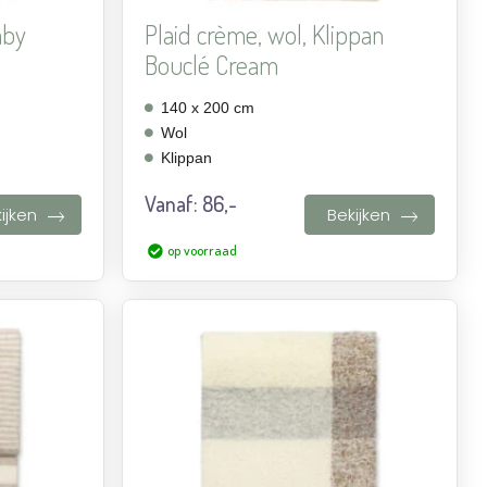
aby
Plaid crème, wol, Klippan
Bouclé Cream
140 x 200 cm
Wol
Klippan
Vanaf:
86,-
ijken
Bekijken
op voorraad
Aan
Aan
verlanglijst
verlanglijst
toevoegen
toevoegen