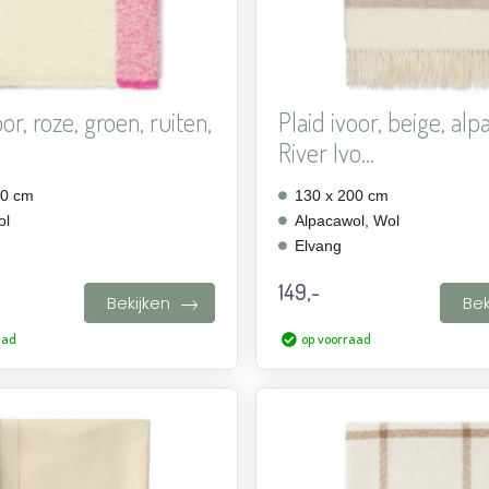
oor, roze, groen, ruiten,
Plaid ivoor, beige, alp
River Ivo...
90 cm
130 x 200 cm
ol
Alpacawol, Wol
Elvang
149,-
Bekijken
Bek
aad
op voorraad
Aan
verlanglijst