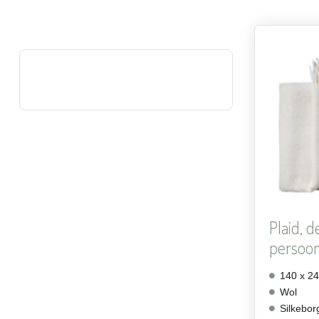
Plaid, d
persoo
140 x 2
Wol
Silkebor