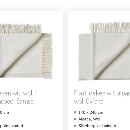
Aan
verlanglijst
toevoegen
eken wit, wol, 1
Plaid, deken wit, alpa
nsbed, Samso
wol, Oxford
40 cm
140 x 240 cm
Alpaca, Wol
g Uldspinderi
Silkeborg Uldspinderi