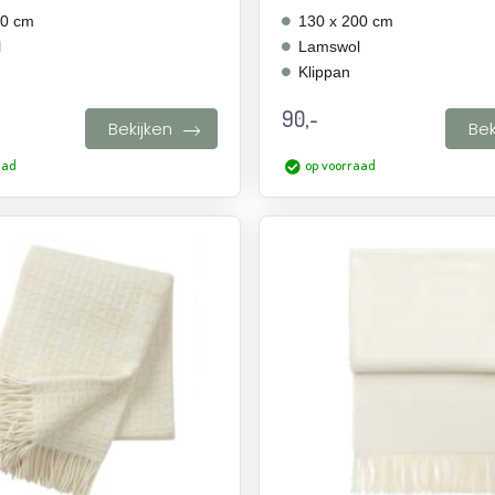
00 cm
130 x 200 cm
l
Lamswol
Klippan
90,-
Bekijken
Bek
aad
op voorraad
Aan
verlanglijst
toevoegen