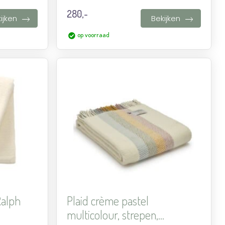
280,-
ijken
Bekijken
op voorraad
Aan
Aan
verlanglijst
verlanglijst
toevoegen
toevoegen
Ralph
Plaid crème pastel
multicolour, strepen,...