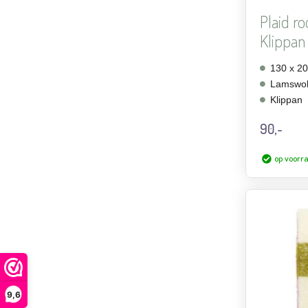
Plaid r
Klippan
130 x 2
Lamswo
Klippan
90,-
op voorr
9,6