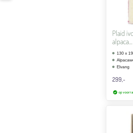
Plaid iv
alpaca...
130 x 1
Alpacaw
Elvang
299,-
op voorr