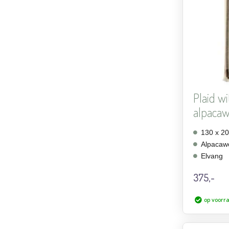
Plaid wi
alpacawo
130 x 2
Alpacaw
Elvang
375,-
op voorr