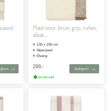
acawol,
Plaid ivoor, bruin, grijs, ruiten,
alpac...
130 x 190 cm
Alpacawol
Elvang
299,-
ijken
Bekijken
op voorraad
Aan
Aan
verlanglijst
verlanglijst