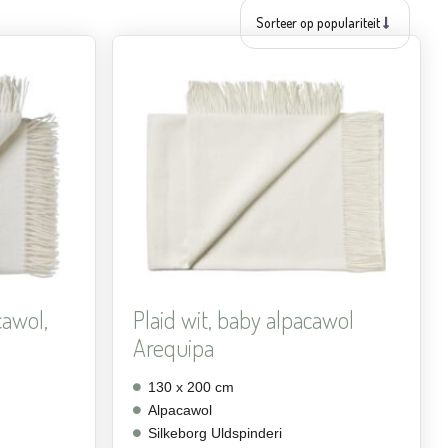
Aan
Aan
verlanglijst
verlanglijst
toevoegen
toevoegen
cawol,
Plaid wit, baby alpacawol
Arequipa
130 x 200 cm
Alpacawol
Silkeborg Uldspinderi