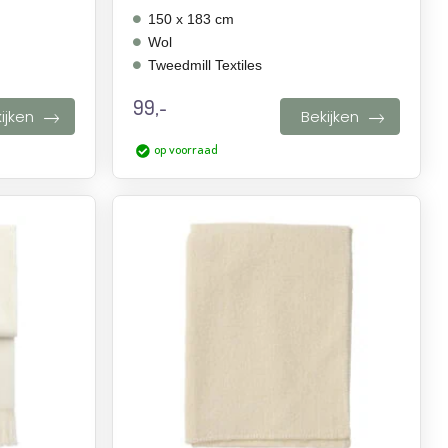
150 x 183 cm
Wol
Tweedmill Textiles
99,-
ijken
Bekijken
op voorraad
Aan
Aan
verlanglijst
verlanglijst
toevoegen
toevoegen