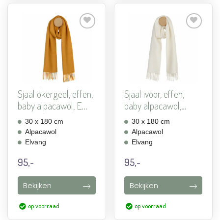
Aan
Aan
verlanglijst
verlanglijst
toevoegen
toevoegen
Sjaal okergeel, effen,
Sjaal ivoor, effen,
baby alpacawol, E...
baby alpacawol,
Elva...
30 x 180 cm
30 x 180 cm
Alpacawol
Alpacawol
Elvang
Elvang
95,-
95,-
Bekijken
Bekijken
op voorraad
op voorraad