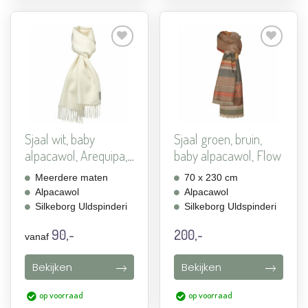
Aan
Aan
verlanglijst
verlanglijst
toevoegen
toevoegen
Sjaal wit, baby
Sjaal groen, bruin,
alpacawol, Arequipa,
baby alpacawol, Flow
2 m...
Meerdere maten
70 x 230 cm
Alpacawol
Alpacawol
Silkeborg Uldspinderi
Silkeborg Uldspinderi
90,-
200,-
vanaf
Bekijken
Bekijken
op voorraad
op voorraad