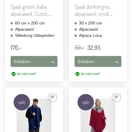
Sjaal groen, baby
Sjaal donkergrijs,
alpacawol, Cusco,
alpacawol, smal,
60-2...
Alpa...
60 cm x 200 cm
30 x 200 cm
Alpacawol
Alpacawol
Silkeborg Uldspinderi
Alpaca Loca
Oorspronkelijke
Huidige
170,-
59,-
32,95
prijs
prijs
was:
is:
Bekijken
Bekijken
59,-.
32,95.
op voorraad
op voorraad
sale
sale
Aan
Aan
verlanglijst
verlanglijst
toevoegen
toevoegen