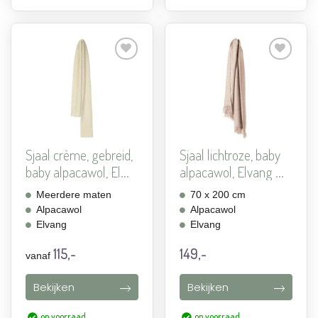
Aan
Aan
verlanglijst
verlanglijst
toevoegen
toevoegen
Sjaal crème, gebreid,
Sjaal lichtroze, baby
baby alpacawol, El...
alpacawol, Elvang ...
Meerdere maten
70 x 200 cm
Alpacawol
Alpacawol
Elvang
Elvang
115,-
149,-
vanaf
Bekijken
Bekijken
op voorraad
op voorraad