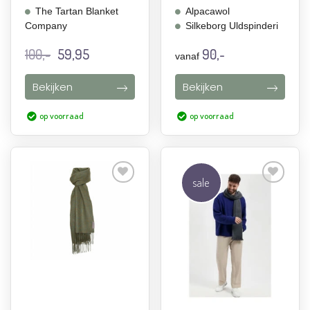
The Tartan Blanket
Alpacawol
Company
Silkeborg Uldspinderi
Oorspronkelijke
Huidige
100,-
59,95
90,-
vanaf
prijs
prijs
was:
is:
Bekijken
Bekijken
100,-.
59,95.
op voorraad
op voorraad
sale
Aan
Aan
verlanglijst
verlanglijst
toevoegen
toevoegen