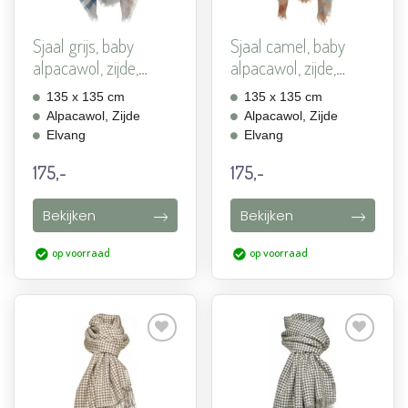
Sjaal grijs, baby
Sjaal camel, baby
alpacawol, zijde,
alpacawol, zijde,
Elva...
Elva...
135 x 135 cm
135 x 135 cm
Alpacawol, Zijde
Alpacawol, Zijde
Elvang
Elvang
175,-
175,-
Bekijken
Bekijken
op voorraad
op voorraad
Aan
Aan
verlanglijst
verlanglijst
toevoegen
toevoegen