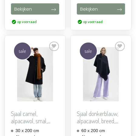
Bekijken
Bekijken
op voorraad
op voorraad
sale
sale
Aan
Aan
verlanglijst
verlanglijst
toevoegen
toevoegen
Sjaal camel,
Sjaal donkerblauw,
alpacawol, smal,
alpacawol, breed,
Alpaca Loc...
Alp...
30 x 200 cm
60 x 200 cm