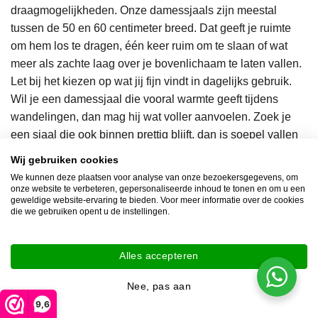
draagmogelijkheden. Onze damessjaals zijn meestal
tussen de 50 en 60 centimeter breed. Dat geeft je ruimte
om hem los te dragen, één keer ruim om te slaan of wat
meer als zachte laag over je bovenlichaam te laten vallen.
Let bij het kiezen op wat jij fijn vindt in dagelijks gebruik.
Wil je een damessjaal die vooral warmte geeft tijdens
wandelingen, dan mag hij wat voller aanvoelen. Zoek je
een sjaal die ook binnen prettig blijft, dan is soepel vallen
belangrijk. Bij
Ookinhetpaars
vind je damessjaals die mooi
Wij gebruiken cookies
draperen en comfortabel blijven, precies zoals je van luxe
We kunnen deze plaatsen voor analyse van onze bezoekersgegevens, om
textiel mag verwachten.
onze website te verbeteren, gepersonaliseerde inhoud te tonen en om u een
geweldige website-ervaring te bieden. Voor meer informatie over de cookies
die we gebruiken opent u de instellingen.
Kies een herensjaal: smaller, rustiger en praktisch
Een herensjaal is over het algemeen minder breed dan
Alles accepteren
een damessjaal. Denk vaak aan rond de 30 centimeter. Dat
Nee, pas aan
draagt prettig onder een jas of mantel en oogt verzorgd
9,6
zonder veel volume. Een goede herensjaal moet makkelijk