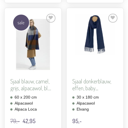
sale
Aan
Aan
verlanglijst
verlanglijst
toevoegen
toevoegen
Sjaal blauw, camel,
Sjaal donkerblauw,
grijs, alpacawol, bl...
effen, baby
alpacawol...
60 x 200 cm
30 x 180 cm
Alpacawol
Alpacawol
Alpaca Loca
Elvang
Oorspronkelijke
Huidige
79,-
42,95
95,-
prijs
prijs