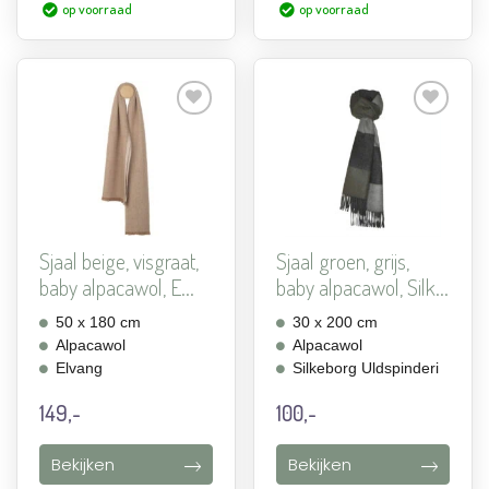
op voorraad
op voorraad
Aan
Aan
verlanglijst
verlanglijst
toevoegen
toevoegen
Sjaal beige, visgraat,
Sjaal groen, grijs,
baby alpacawol, E...
baby alpacawol, Silk...
50 x 180 cm
30 x 200 cm
Alpacawol
Alpacawol
Elvang
Silkeborg Uldspinderi
149,-
100,-
Bekijken
Bekijken