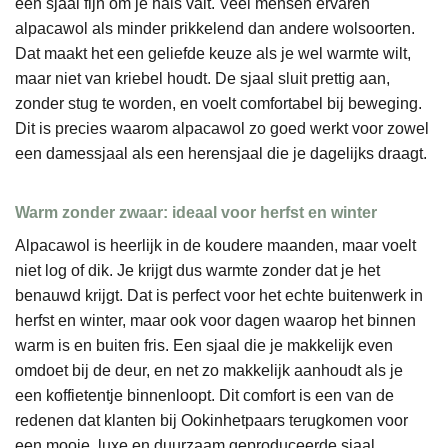
een sjaal fijn om je hals valt. Veel mensen ervaren
alpacawol als minder prikkelend dan andere wolsoorten.
Dat maakt het een geliefde keuze als je wel warmte wilt,
maar niet van kriebel houdt. De sjaal sluit prettig aan,
zonder stug te worden, en voelt comfortabel bij beweging.
Dit is precies waarom alpacawol zo goed werkt voor zowel
een damessjaal als een herensjaal die je dagelijks draagt.
Warm zonder zwaar: ideaal voor herfst en winter
Alpacawol is heerlijk in de koudere maanden, maar voelt
niet log of dik. Je krijgt dus warmte zonder dat je het
benauwd krijgt. Dat is perfect voor het echte buitenwerk in
herfst en winter, maar ook voor dagen waarop het binnen
warm is en buiten fris. Een sjaal die je makkelijk even
omdoet bij de deur, en net zo makkelijk aanhoudt als je
een koffietentje binnenloopt. Dit comfort is een van de
redenen dat klanten bij Ookinhetpaars terugkomen voor
een mooie, luxe en duurzaam geproduceerde sjaal.