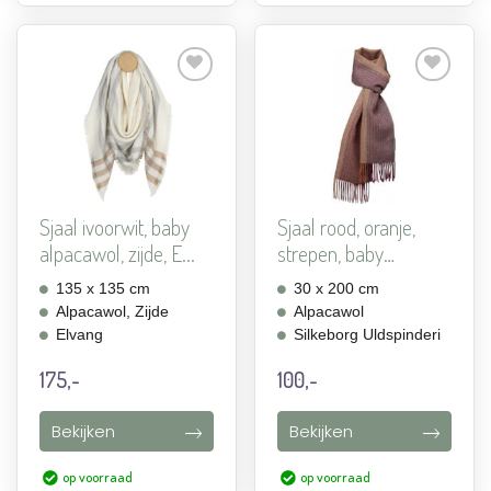
Aan
Aan
verlanglijst
verlanglijst
toevoegen
toevoegen
Sjaal ivoorwit, baby
Sjaal rood, oranje,
alpacawol, zijde, E...
strepen, baby
alpaca...
135 x 135 cm
30 x 200 cm
Alpacawol, Zijde
Alpacawol
Elvang
Silkeborg Uldspinderi
175,-
100,-
Bekijken
Bekijken
op voorraad
op voorraad