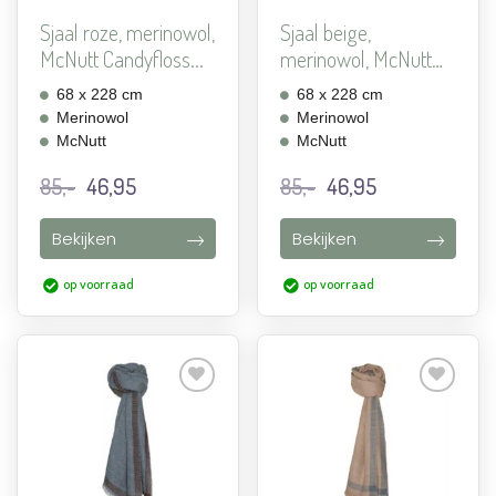
Sjaal roze, merinowol,
Sjaal beige,
McNutt Candyfloss...
merinowol, McNutt
Basswood ...
68 x 228 cm
68 x 228 cm
Merinowol
Merinowol
McNutt
McNutt
Oorspronkelijke
Huidige
Oorspronkelijke
Huidige
85,-
46,95
85,-
46,95
prijs
prijs
prijs
prijs
was:
is:
was:
is:
Bekijken
Bekijken
85,-.
46,95.
85,-.
46,95.
op voorraad
op voorraad
Aan
Aan
verlanglijst
verlanglijst
toevoegen
toevoegen