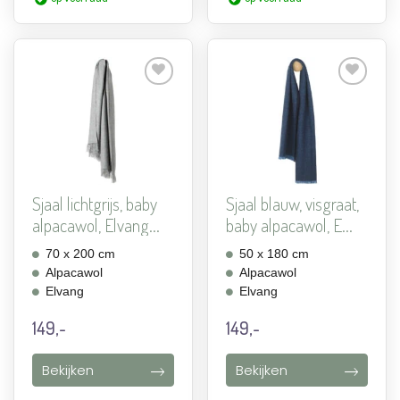
Aan
Aan
verlanglijst
verlanglijst
toevoegen
toevoegen
Sjaal lichtgrijs, baby
Sjaal blauw, visgraat,
alpacawol, Elvang...
baby alpacawol, E...
70 x 200 cm
50 x 180 cm
Alpacawol
Alpacawol
Elvang
Elvang
149,-
149,-
Bekijken
Bekijken