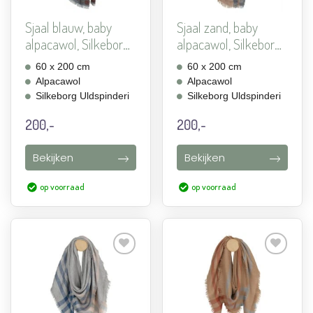
Sjaal blauw, baby
Sjaal zand, baby
alpacawol, Silkeborg
alpacawol, Silkeborg
R...
Ru...
60 x 200 cm
60 x 200 cm
Alpacawol
Alpacawol
Silkeborg Uldspinderi
Silkeborg Uldspinderi
200,-
200,-
Bekijken
Bekijken
op voorraad
op voorraad
Aan
Aan
verlanglijst
verlanglijst
toevoegen
toevoegen