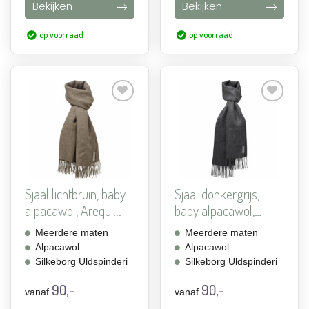
Bekijken
Bekijken
op voorraad
op voorraad
Aan
Aan
verlanglijst
verlanglijst
toevoegen
toevoegen
Sjaal lichtbruin, baby
Sjaal donkergrijs,
alpacawol, Arequi...
baby alpacawol,
Arequ...
Meerdere maten
Meerdere maten
Alpacawol
Alpacawol
Silkeborg Uldspinderi
Silkeborg Uldspinderi
90,-
90,-
vanaf
vanaf