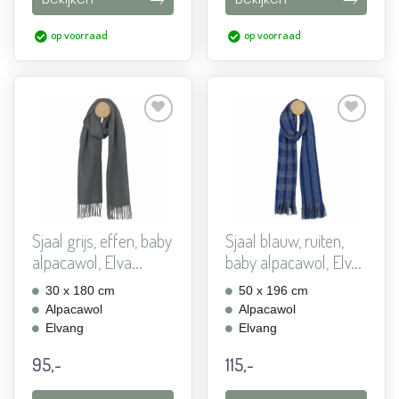
op voorraad
op voorraad
Aan
Aan
verlanglijst
verlanglijst
toevoegen
toevoegen
Sjaal grijs, effen, baby
Sjaal blauw, ruiten,
alpacawol, Elva...
baby alpacawol, Elv...
30 x 180 cm
50 x 196 cm
Alpacawol
Alpacawol
Elvang
Elvang
95,-
115,-