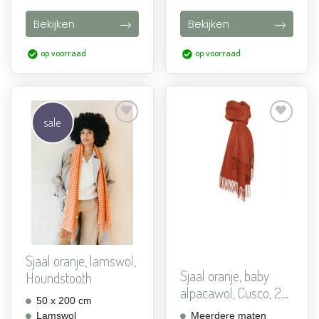
Bekijken
Bekijken
op voorraad
op voorraad
sale
Aan
Aan
verlanglijst
verlanglijst
toevoegen
toevoegen
Sjaal oranje, lamswol,
Sjaal oranje, baby
Houndstooth
alpacawol, Cusco, 2
50 x 200 cm
m...
Lamswol
Meerdere maten