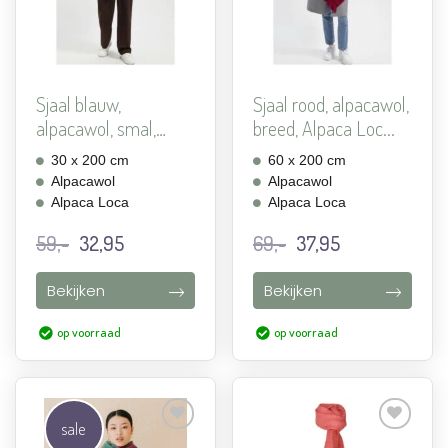
Sjaal blauw,
Sjaal rood, alpacawol,
alpacawol, smal,
breed, Alpaca Loc...
Alpaca Loc...
30 x 200 cm
60 x 200 cm
Alpacawol
Alpacawol
Alpaca Loca
Alpaca Loca
Oorspronkelijke
Huidige
Oorspronkelijke
Huidige
59,-
32,95
69,-
37,95
prijs
prijs
prijs
prijs
was:
is:
was:
is:
Bekijken
Bekijken
59,-.
32,95.
69,-.
37,95.
op voorraad
op voorraad
sale
Aan
Aan