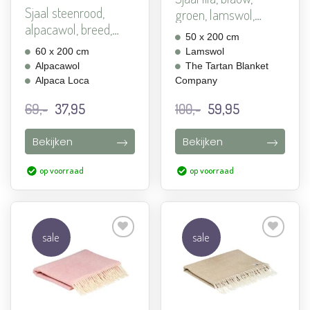
Sjaal steenrood,
groen, lamswol,
alpacawol, breed,
Lilac...
50 x 200 cm
Alpac...
60 x 200 cm
Lamswol
Alpacawol
The Tartan Blanket
Alpaca Loca
Company
Oorspronkelijke
Huidige
Oorspronkelijke
Huidige
69,-
37,95
100,-
59,95
prijs
prijs
prijs
prijs
was:
is:
was:
is:
Bekijken
Bekijken
69,-.
37,95.
100,-.
59,95.
op voorraad
op voorraad
sale
sale
Aan
Aan
verlanglijst
verlanglijst
toevoegen
toevoegen