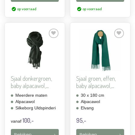
op voorraad
op voorraad
Aan
Aan
verlanglijst
verlanglijst
toevoegen
toevoegen
Sjaal donkergroen,
Sjaal groen, effen,
baby alpacawol,
baby alpacawol,
Silke...
Elva...
Meerdere maten
30 x 180 cm
Alpacawol
Alpacawol
Silkeborg Uldspinderi
Elvang
100,-
95,-
vanaf
Bekijken
Bekijken