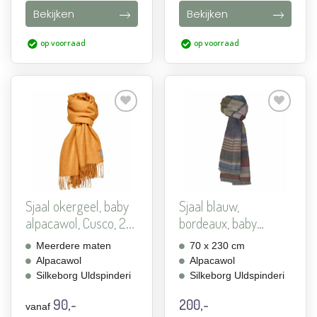
Bekijken
Bekijken
op voorraad
op voorraad
Aan
Aan
verlanglijst
verlanglijst
toevoegen
toevoegen
Sjaal okergeel, baby
Sjaal blauw,
alpacawol, Cusco, 2...
bordeaux, baby
alpacawol, Flow
Meerdere maten
70 x 230 cm
Alpacawol
Alpacawol
Silkeborg Uldspinderi
Silkeborg Uldspinderi
90,-
200,-
vanaf