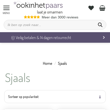
Ga
naar
laat je omarmen
inhoud
Meer dan 3000 reviews
Producten
zoeken
Veilig betalen & 14 dagen retourrecht
Home
/
Sjaals
Sjaals