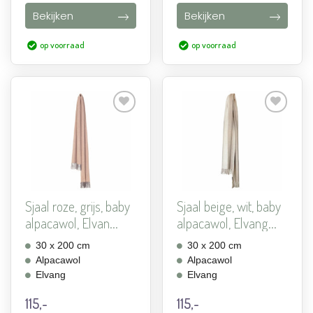
was:
is:
Bekijken
Bekijken
79,-.
42,95.
op voorraad
op voorraad
Aan
Aan
verlanglijst
verlanglijst
toevoegen
toevoegen
Sjaal roze, grijs, baby
Sjaal beige, wit, baby
alpacawol, Elvan...
alpacawol, Elvang...
30 x 200 cm
30 x 200 cm
Alpacawol
Alpacawol
Elvang
Elvang
115,-
115,-