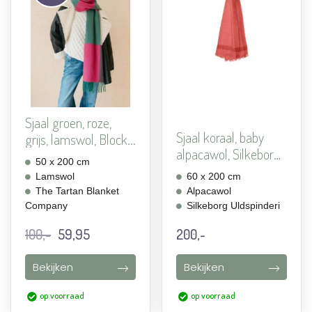
verlanglijst
verlanglijst
toevoegen
toevoegen
Sjaal groen, roze,
Sjaal koraal, baby
grijs, lamswol, Block...
alpacawol, Silkeborg
50 x 200 cm
...
Lamswol
60 x 200 cm
The Tartan Blanket
Alpacawol
Company
Silkeborg Uldspinderi
Oorspronkelijke
Huidige
100,-
59,95
200,-
prijs
prijs
was:
is:
Bekijken
Bekijken
100,-.
59,95.
op voorraad
op voorraad