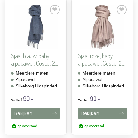
Aan
Aan
verlanglijst
verlanglijst
toevoegen
toevoegen
Sjaal blauw, baby
Sjaal roze, baby
alpacawol, Cusco, 2
alpacawol, Cusco, 2
maten
maten
Meerdere maten
Meerdere maten
Alpacawol
Alpacawol
Silkeborg Uldspinderi
Silkeborg Uldspinderi
90,-
90,-
vanaf
vanaf
Bekijken
Bekijken
op voorraad
op voorraad