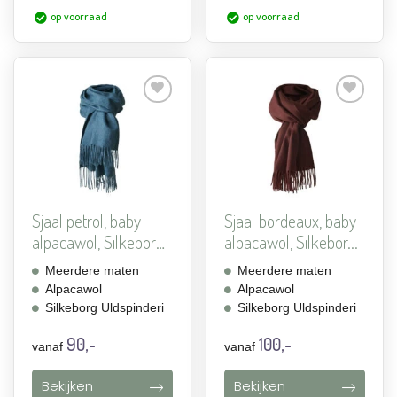
op voorraad
op voorraad
Aan
Aan
verlanglijst
verlanglijst
toevoegen
toevoegen
Sjaal petrol, baby
Sjaal bordeaux, baby
alpacawol, Silkeborg
alpacawol, Silkebor...
...
Meerdere maten
Meerdere maten
Alpacawol
Alpacawol
Silkeborg Uldspinderi
Silkeborg Uldspinderi
90,-
100,-
vanaf
vanaf
Bekijken
Bekijken