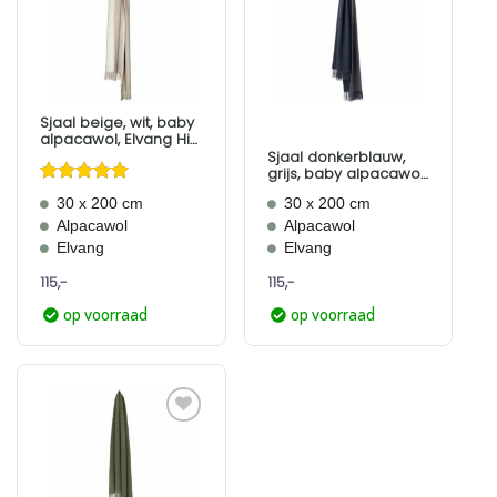
Aan
Aan
verlanglijst
verlanglijst
toevoegen
toevoegen
Sjaal beige, wit, baby
alpacawol, Elvang His
and Her
Sjaal donkerblauw,
grijs, baby alpacawol,
Elvang His and Her
Gewaardeerd
30 x 200 cm
30 x 200 cm
5
uit 5
Alpacawol
Alpacawol
Elvang
Elvang
115,-
115,-
op voorraad
op voorraad
Aan
verlanglijst
toevoegen