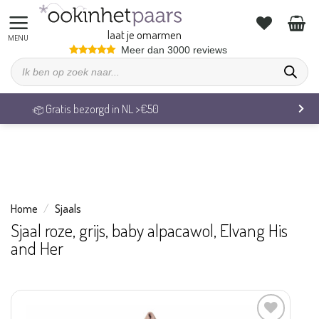
We zijn op vakantie. Vrijdag 7 augustus behandelen we alle
bestellingen weer.
laat je omarmen
Ga
Meer dan 3000 reviews
Producten
naar
zoeken
inhoud
Veilig betalen & 14 dagen retourrecht
Home
/
Sjaals
Sjaal roze, grijs, baby alpacawol, Elvang His
and Her