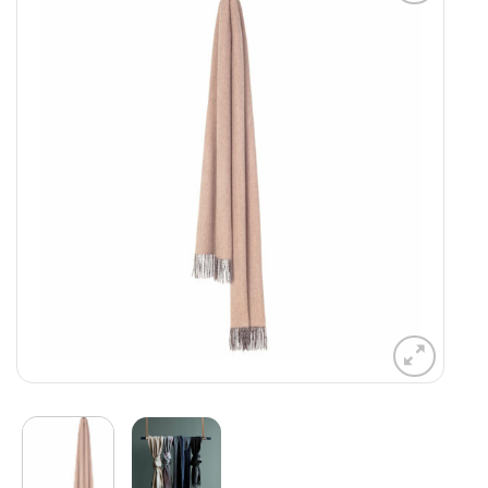
Aan
verlanglijst
toevoegen