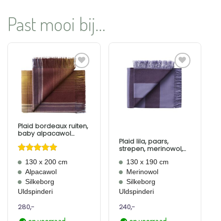
Past mooi bij...
Aan
Aan
verlanglijst
verlanglijst
toevoegen
toevoegen
Plaid bordeaux ruiten,
baby alpacawol
Bogota
Plaid lila, paars,
strepen, merinowol,
Sweater Polychrome
Gewaardeerd
130 x 200 cm
130 x 190 cm
5
uit 5
Alpacawol
Merinowol
Silkeborg
Silkeborg
Uldspinderi
Uldspinderi
280,-
240,-
op voorraad
op voorraad