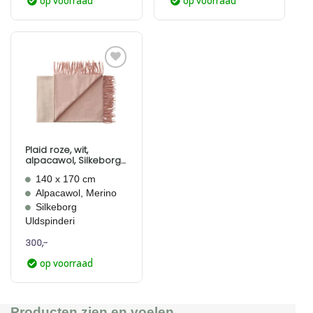
Aan
verlanglijst
toevoegen
Plaid roze, wit,
alpacawol, Silkeborg
Franja Pink White
140 x 170 cm
Alpacawol, Merino
Silkeborg
Uldspinderi
300,-
op voorraad
Producten zien en voelen