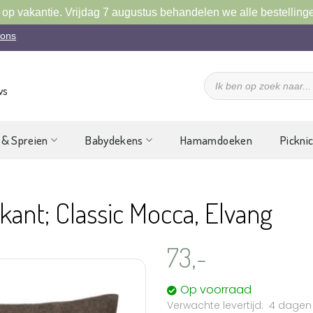
 op vakantie. Vrijdag 7 augustus behandelen we alle bestelling
 ons
Producten
zoeken
ws
 & Spreien
Babydekens
Hamamdoeken
Pickni
kant; Classic Mocca, Elvang
73,-
Op voorraad
4 dagen
Aan