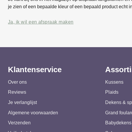
je zien of een bepaalde kleur of een bepaald product echt in
Ja, ik wil een afspraak maken
Klantenservice
Assort
Over ons
Kussens
Reviews
Plaids
Je verlanglijst
Dekens & sp
Algemene voorwaarden
Grand foular
Verzenden
Babydekens