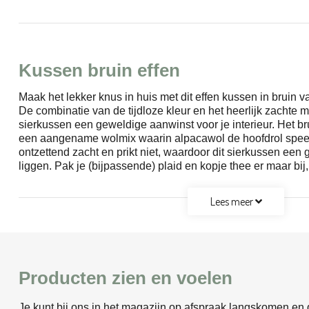
Kussen bruin effen
Maak het lekker knus in huis met dit effen kussen in bruin v
De combinatie van de tijdloze kleur en het heerlijk zachte 
sierkussen een geweldige aanwinst voor je interieur. Het b
een aangename wolmix waarin alpacawol de hoofdrol speelt
ontzettend zacht en prikt niet, waardoor dit sierkussen een
liggen. Pak je (bijpassende) plaid en kopje thee er maar bij
Lees meer
Producten zien en voelen
Je kunt bij ons in het magazijn op afspraak langskomen en d