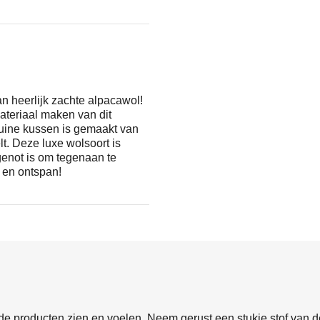
an heerlijk zachte alpacawol!
materiaal maken van dit
ruine kussen is gemaakt van
. Deze luxe wolsoort is
 genot is om tegenaan te
, en ontspan!
e producten zien en voelen. Neem gerust een stukje stof van de