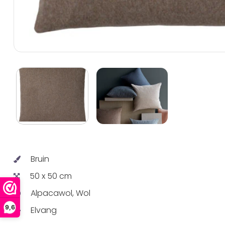
Bruin
50 x 50 cm
Alpacawol, Wol
9,6
Elvang