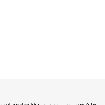
 bank mee of een foto op je mobiel van je interieur. Zo kun