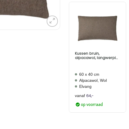
Aan
verlanglijst
toevoegen
Kussen bruin,
alpacawol, langwerpig;
Elvang Classic Mocca
60 x 40 cm
Alpacawol, Wol
Elvang
64,-
vanaf
op voorraad