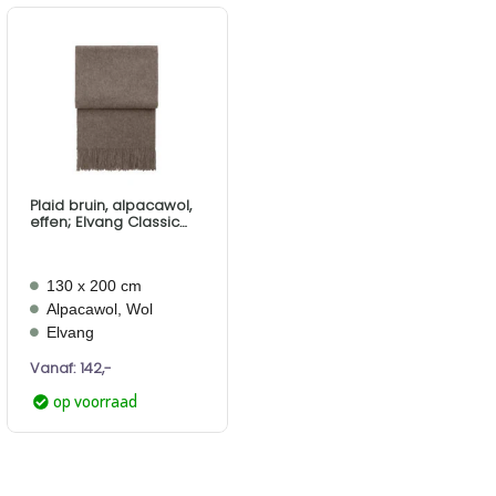
Aan
verlanglijst
toevoegen
Plaid bruin, alpacawol,
effen; Elvang Classic
Mocca
130 x 200 cm
Alpacawol, Wol
Elvang
Vanaf:
142,-
op voorraad