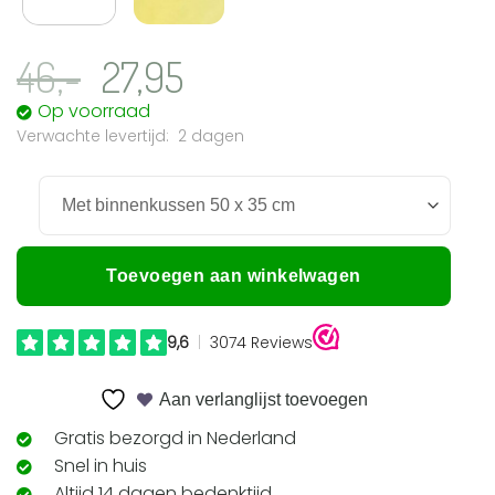
Oorspronkelijke
Huidige
46,-
27,95
prijs
prijs
Op voorraad
2 dagen
was:
is:
46,-.
27,95.
Toevoegen aan winkelwagen
Aan verlanglijst toevoegen
Gratis bezorgd in Nederland
Snel in huis
Altijd 14 dagen bedenktijd