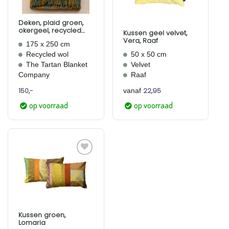
Deken, plaid groen,
okergeel, recycled
Kussen geel velvet,
wol, Sage Gingham
Vera, Raaf
175 x 250 cm
Recycled wol
50 x 50 cm
The Tartan Blanket
Velvet
Company
Raaf
150,-
22,95
vanaf
op voorraad
op voorraad
Aan
verlanglijst
toevoegen
Kussen groen,
Lomaria