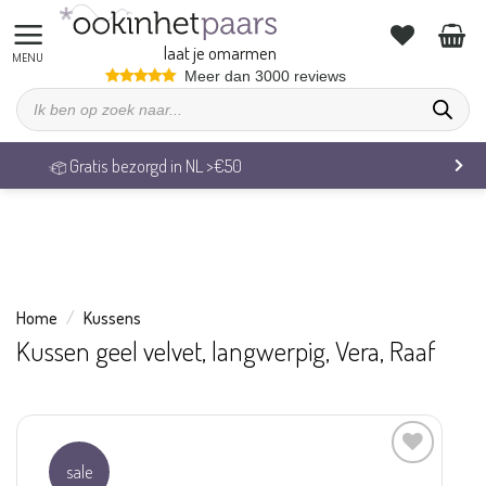
We zijn op vakantie. Vrijdag 7 augustus behandelen we alle
bestellingen weer.
laat je omarmen
Ga
Meer dan 3000 reviews
Producten
naar
zoeken
inhoud
Veilig betalen & 14 dagen retourrecht
Home
/
Kussens
Kussen geel velvet, langwerpig, Vera, Raaf
sale
Aan