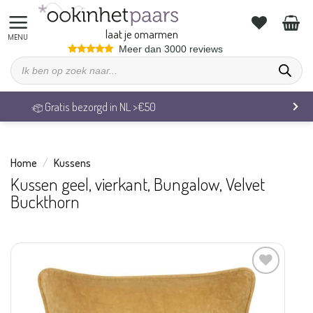
Ga
naar
laat je omarmen
inhoud
Meer dan 3000 reviews
Producten
zoeken
Veilig betalen & 14 dagen retou
Home
/
Kussens
Kussen geel, vierkant, Bungalow, Velvet
Buckthorn
Aan
verlanglijst
toevoegen