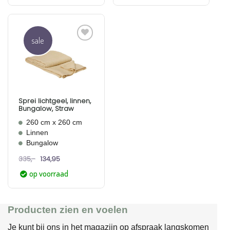
sale
Aan
verlanglijst
toevoegen
Sprei lichtgeel, linnen,
Bungalow, Straw
260 cm x 260 cm
Linnen
Bungalow
Oorspronkelijke
Huidige
335,-
134,95
prijs
prijs
was:
is:
op voorraad
335,-.
134,95.
Producten zien en voelen
Je kunt bij ons in het magazijn op afspraak langskomen