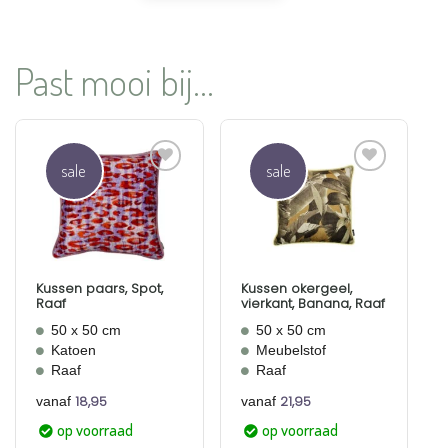
Past mooi bij...
sale
sale
Aan
Aan
verlanglijst
verlanglijst
toevoegen
toevoegen
Kussen paars, Spot,
Kussen okergeel,
Raaf
vierkant, Banana, Raaf
50 x 50 cm
50 x 50 cm
Katoen
Meubelstof
Raaf
Raaf
18,95
21,95
vanaf
vanaf
op voorraad
op voorraad