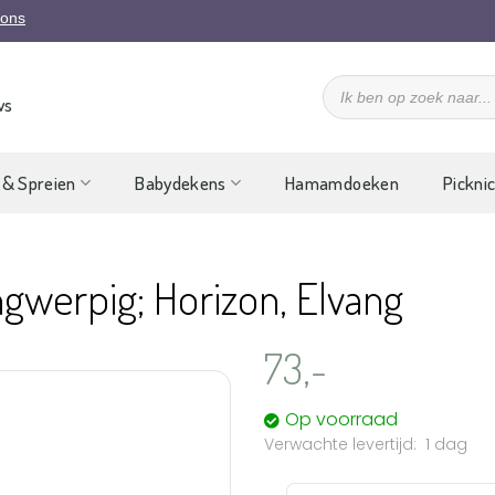
 ons
Producten
zoeken
ws
 & Spreien
Babydekens
Hamamdoeken
Pickni
ngwerpig; Horizon, Elvang
73,-
Op voorraad
1 dag
Aan
verlanglijst
toevoegen