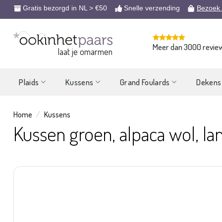
Ga
Gratis bezorgd in NL > €50
Snelle verzending
Bezoek
naar
inhoud
Meer dan 3000 revie
laat je omarmen
Plaids
Kussens
Grand Foulards
Dekens
Home
/
Kussens
Kussen groen, alpaca wol, la