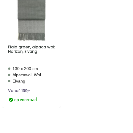
Aan
verlanglijst
toevoegen
Plaid groen, alpaca wol:
Horizon, Elvang
130 x 200 cm
Alpacawol, Wol
Elvang
Vanaf:
139,-
op voorraad