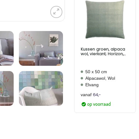
Aan
verlanglijst
toevoegen
Kussen groen, alpaca
wol, vierkant; Horizon,
Elvang
50 x 50 cm
Alpacawol, Wol
Elvang
64,-
vanaf
op voorraad