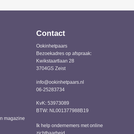
Contact
Ookinhetpaars
Bezoekadres op afspraak:
Kwikstaartlaan 28
3704GS Zeist
info@ookinhetpaars.nl
06-25283734
KvK: 53973089
BTW: NL001377988B19
ren magazine
Ik help ondernemers met
online
zichtbaarheid