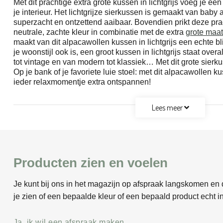
Met dit prachtige extra grote kussen in lichtgrijs voeg je ee
je interieur. Het lichtgrijze sierkussen is gemaakt van baby
superzacht en ontzettend aaibaar. Bovendien prikt deze pra
neutrale, zachte kleur in combinatie met de extra
grote maat
maakt van dit alpacawollen kussen in lichtgrijs een echte b
je woonstijl ook is, een groot kussen in lichtgrijs staat overal
tot vintage en van modern tot klassiek… Met dit grote sierku
Op je bank of je favoriete luie stoel: met dit alpacawollen kus
ieder relaxmomentje extra ontspannen!
Lees meer
Producten zien en voelen
Je kunt bij ons in het magazijn op afspraak langskomen en d
je zien of een bepaalde kleur of een bepaald product echt in
Ja, ik wil een afspraak maken