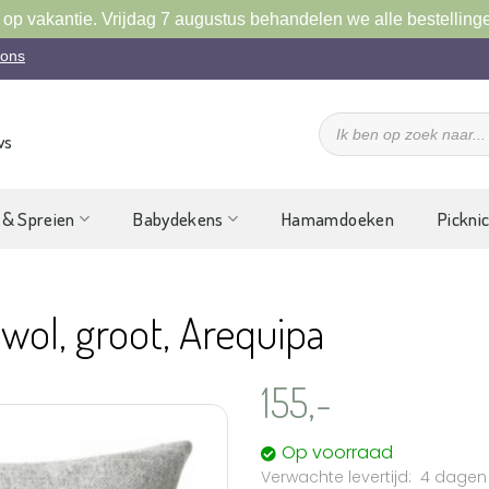
 op vakantie. Vrijdag 7 augustus behandelen we alle bestelling
 ons
Producten
zoeken
ws
 & Spreien
Babydekens
Hamamdoeken
Pickni
awol, groot, Arequipa
155,-
Op voorraad
4 dagen
Aan