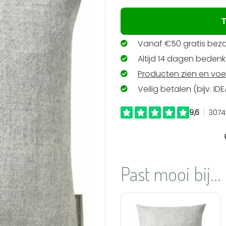
verlanglijst
toevoegen
T
Vanaf €50 gratis bezo
Altijd 14 dagen bedenkt
Producten zien en voe
Veilig betalen (bijv. ID
Past mooi bij...