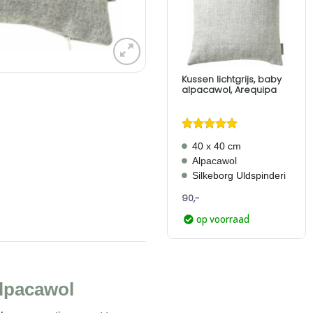
Aan
verlanglijst
toevoegen
Kussen lichtgrijs, baby
alpacawol, Arequipa
Gewaardeerd
40 x 40 cm
5
uit 5
Alpacawol
Silkeborg Uldspinderi
90,-
op voorraad
alpacawol