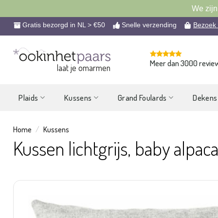
We zijn
Ga
Gratis bezorgd in NL > €50
Snelle verzending
Bezoek
naar
inhoud
Meer dan 3000 revie
laat je omarmen
Plaids
Kussens
Grand Foulards
Dekens
Home
/
Kussens
Kussen lichtgrijs, baby alpac