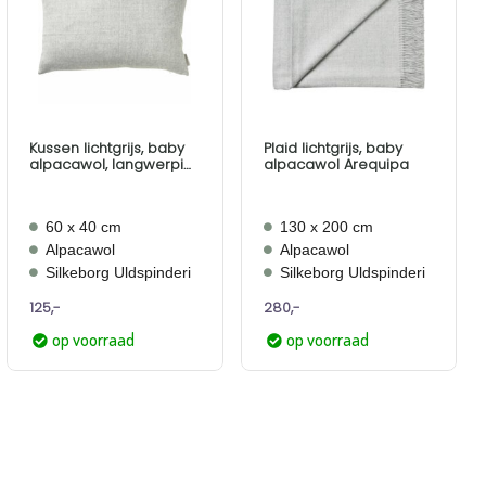
Aan
Aan
verlanglijst
verlanglijst
toevoegen
toevoegen
Kussen lichtgrijs, baby
Plaid lichtgrijs, baby
alpacawol, langwerpig,
alpacawol Arequipa
Arequipa
60 x 40 cm
130 x 200 cm
Alpacawol
Alpacawol
Silkeborg Uldspinderi
Silkeborg Uldspinderi
125,-
280,-
op voorraad
op voorraad