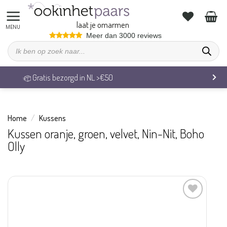
Ga
naar
laat je omarmen
inhoud
Meer dan 3000 reviews
Producten
zoeken
Gratis bezorgd in NL >€50
Home
/
Kussens
Kussen oranje, groen, velvet, Nin-Nit, Boho
Olly
Aan
verlanglijst
toevoegen