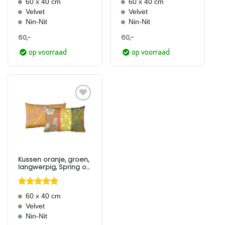
60 x 40 cm
60 x 40 cm
4.5
uit 5
5
uit 5
Velvet
Velvet
Nin-Nit
Nin-Nit
60,-
60,-
op voorraad
op voorraad
Aan
verlanglijst
toevoegen
Kussen oranje, groen,
langwerpig, Spring of
the Past
Gewaardeerd
60 x 40 cm
5
uit 5
Velvet
Nin-Nit