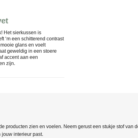
vet
k! Het sierkussen is
eft ‘m een schitterend contrast
n mooie glans en voelt
aat geweldig in een stoere
af accent aan een
en zijn.
e producten zien en voelen. Neem gerust een stukje stof van de
 jouw interieur past.