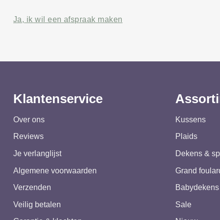
Ja, ik wil een afspraak maken
Klantenservice
Assort
Over ons
Kussens
Reviews
Plaids
Je verlanglijst
Dekens & sp
Algemene voorwaarden
Grand foular
Verzenden
Babydekens
Veilig betalen
Sale