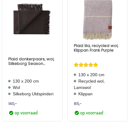
Aan
Aan
verlanglijst
verlanglijst
toevoegen
toevoegen
Plaid lila, recycled wol,
Klippan Frank Purple
Plaid donkerpaars, wol,
Silkeborg Season
Blackberry
Gewaardeerd
130 x 200 cm
5
uit 5
130 x 200 cm
Recycled wol,
Wol
Lamswol
Silkeborg Uldspinderi
Klippan
140,-
85,-
op voorraad
op voorraad