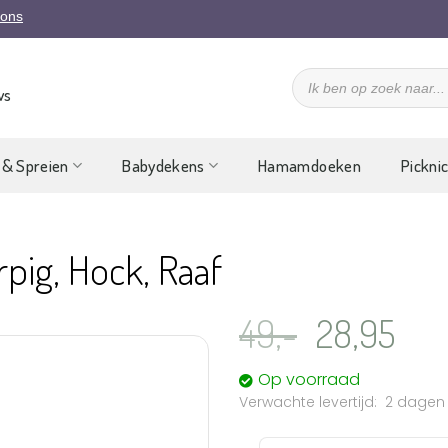
 ons
Producten
zoeken
ws
 & Spreien
Babydekens
Hamamdoeken
Pickni
rpig, Hock, Raaf
Oorspronk
Hui
49,-
28,95
prijs
prij
Op voorraad
was:
is:
2 dagen
Aan
verlanglijst
49,-.
28,
toevoegen