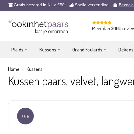
Ga
Gratis bezorgd in NL > €50
Snelle verzending
Bezoek
naar
inhoud
Meer dan 3000 revie
laat je omarmen
Plaids
Kussens
Grand Foulards
Dekens
Home
/
Kussens
Kussen paars, velvet, langwe
sale