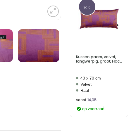
sale
Aan
verlanglijst
toevoegen
Kussen paars, velvet,
langwerpig, groot, Hock,
Raaf
40 x 70 cm
Velvet
Raaf
14,95
vanaf
op voorraad