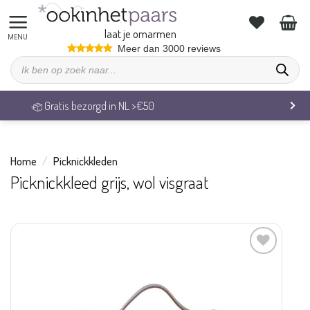
Ga
naar
laat je omarmen
inhoud
Meer dan 3000 reviews
Producten
zoeken
Gratis bezorgd in NL >€50
Home
/
Picknickkleden
Picknickkleed grijs, wol visgraat
Aan
verlanglijst
toevoegen