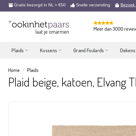
Ga
Gratis bezorgd in NL > €50
Snelle verzending
Bezoek
naar
inhoud
Meer dan 3000 revie
laat je omarmen
Plaids
Kussens
Grand Foulards
Dekens
Home
/
Plaids
Plaid beige, katoen, Elvang