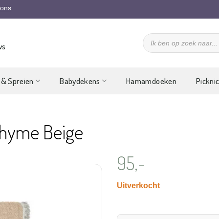
 ons
Producten
zoeken
ws
 & Spreien
Babydekens
Hamamdoeken
Pickni
 Thyme Beige
95,-
Uitverkocht
Aan
verlanglijst
toevoegen