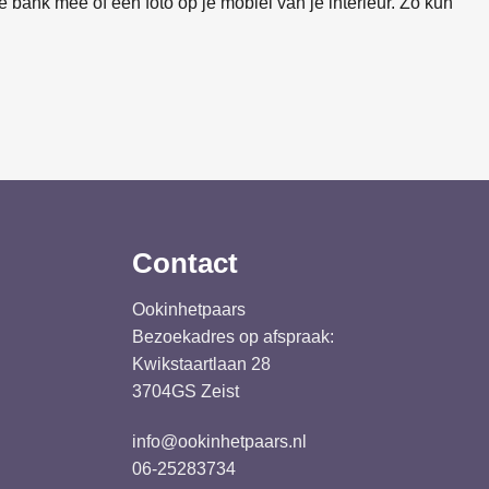
 bank mee of een foto op je mobiel van je interieur. Zo kun
Contact
Ookinhetpaars
Bezoekadres op afspraak:
Kwikstaartlaan 28
3704GS Zeist
info@ookinhetpaars.nl
06-25283734