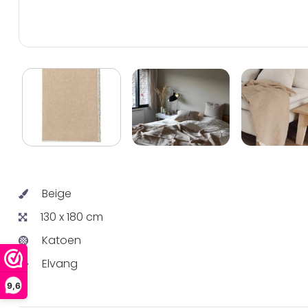
Beige
130 x 180 cm
Katoen
Elvang
9,6