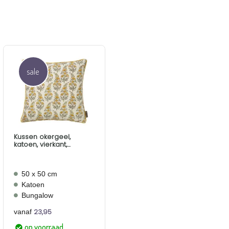
sale
Aan
verlanglijst
toevoegen
Kussen okergeel,
katoen, vierkant,
Bungalow Calla Honey
50 x 50 cm
Katoen
Bungalow
23,95
vanaf
op voorraad