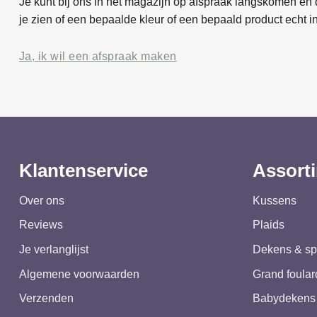
Je kunt bij ons in het magazijn op afspraak langskomen en d
je zien of een bepaalde kleur of een bepaald product echt in
Ja, ik wil een afspraak maken
Klantenservice
Assort
Over ons
Kussens
Reviews
Plaids
Je verlanglijst
Dekens & sp
Algemene voorwaarden
Grand foular
Verzenden
Babydekens