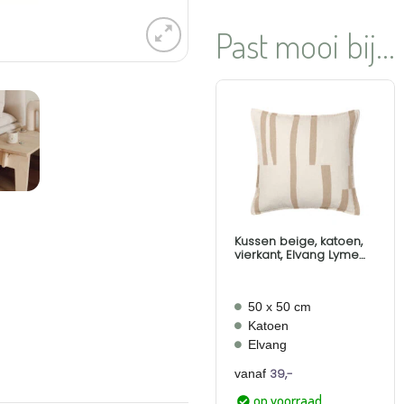
Past mooi bij...
Aan
verlanglijst
toevoegen
Kussen beige, katoen,
vierkant, Elvang Lyme
Grass Beige
50 x 50 cm
Katoen
Elvang
39,-
vanaf
op voorraad