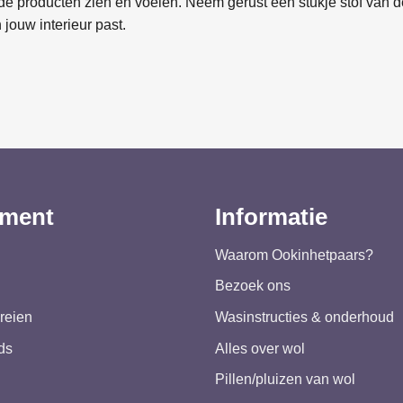
e producten zien en voelen. Neem gerust een stukje stof van de
 jouw interieur past.
iment
Informatie
Waarom Ookinhetpaars?
Bezoek ons
reien
Wasinstructies & onderhoud
ds
Alles over wol
Pillen/pluizen van wol