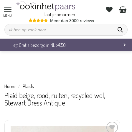
We zijn op vakantie. Vrijdag 7 augustus behandelen we alle
bestellingen weer.
laat je omarmen
Ga
Meer dan 3000 reviews
Producten
naar
zoeken
inhoud
Veilig betalen & 14 dagen retourrecht
Home
/
Plaids
Plaid beige, rood, ruiten, recycled wol,
Stewart Dress Antique