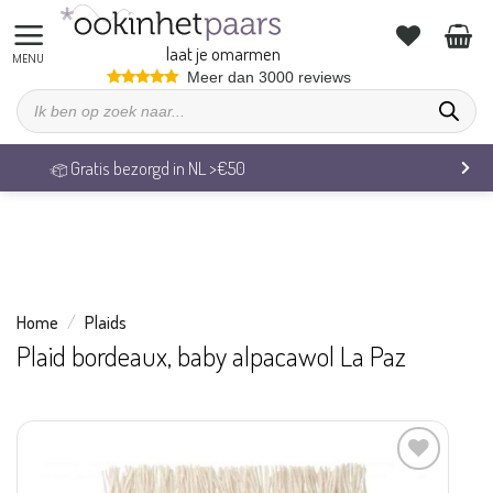
We zijn op vakantie. Vrijdag 7 augustus behandelen we alle
bestellingen weer.
laat je omarmen
Ga
Meer dan 3000 reviews
Producten
naar
zoeken
inhoud
Gratis bezorgd in NL >€50
Home
/
Plaids
Plaid bordeaux, baby alpacawol La Paz
Aan