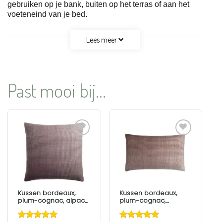
gebruiken op je bank, buiten op het terras of aan het
voeteneind van je bed.
Lees meer
Past mooi bij...
Aan
Aan
verlanglijst
verlanglijst
toevoegen
toevoegen
Kussen bordeaux,
Kussen bordeaux,
plum-cognac, alpaca
plum-cognac,
wol, vierkant; Horizon,
langwerpig; Horizon
Elvang
Elvang