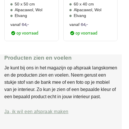
Gewaardeerd
Gewaardeerd
50 x 50 cm
60 x 40 cm
4
uit 5
5
uit 5
Alpacawol, Wol
Alpacawol, Wol
Elvang
Elvang
64,-
64,-
vanaf
vanaf
op voorraad
op voorraad
Producten zien en voelen
Je kunt bij ons in het magazijn op afspraak langskomen
en de producten zien en voelen. Neem gerust een
stukje stof van de bank mee of een foto op je mobiel
van je interieur. Zo kun je zien of een bepaalde kleur of
een bepaald product echt in jouw interieur past.
Ja, ik wil een afspraak maken