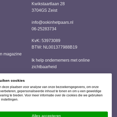
Kwikstaartlaan 28
3704GS Zeist
info@ookinhetpaars.nl
06-25283734
KvK: 53973089
BTW: NL001377988B19
ren magazine
Ik help ondernemers met
online
zichtbaarheid
ruiken cookies
 deze plaatsen voor analyse van onze bezoekersgegevens, om onze
Bezorging met
e verbeteren, gepersonaliseerde inhoud te tonen en om u een geweldige
varing te bieden. Voor meer informatie over de cookies die we gebruiken
 instellingen.
Alles accepteren