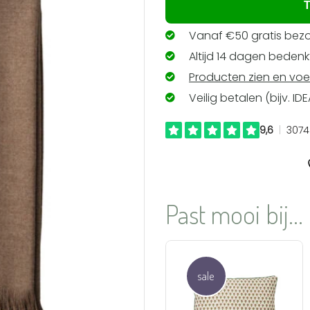
T
Vanaf €50 gratis bezo
Altijd 14 dagen bedenkt
Producten zien en voe
Veilig betalen (bijv. ID
Past mooi bij...
sale
Aan
verlanglijst
toevoegen