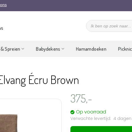
 ons
Producten
zoeken
ws
 & Spreien
Babydekens
Hamamdoeken
Pickni
 Elvang Écru Brown
375,-
Op voorraad
4 dagen
Aan
verlanglijst
toevoegen