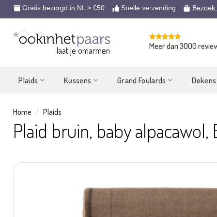
Ga
Gratis bezorgd in NL > €50
Snelle verzending
Bezoek
naar
inhoud
Meer dan 3000 revie
laat je omarmen
Plaids
Kussens
Grand Foulards
Dekens
Home
/
Plaids
Plaid bruin, baby alpacawol,