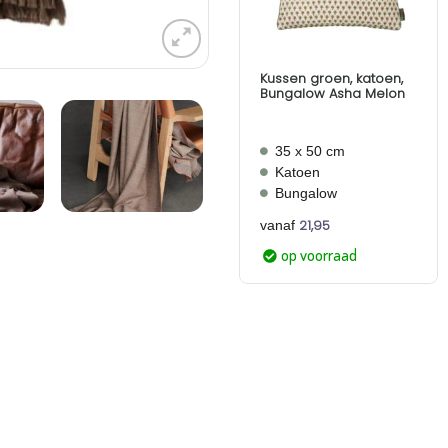
Kussen groen, katoen,
Bungalow Asha Melon
35 x 50 cm
Katoen
Bungalow
21,95
vanaf
op voorraad