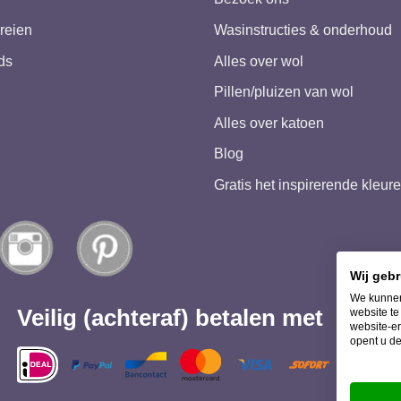
reien
Wasinstructies & onderhoud
ds
Alles over wol
Pillen/pluizen van wol
Alles over katoen
Blog
Gratis het inspirerende kleu
Wij geb
We kunnen
Veilig (achteraf) betalen met
website t
website-er
opent u de