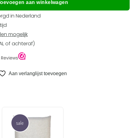
oevoegen aan winkelwagen
rgd in Nederland
ijd
len mogelijk
EAL of achteraf)
Aan verlanglijst toevoegen
sale
Aan
verlanglijst
toevoegen