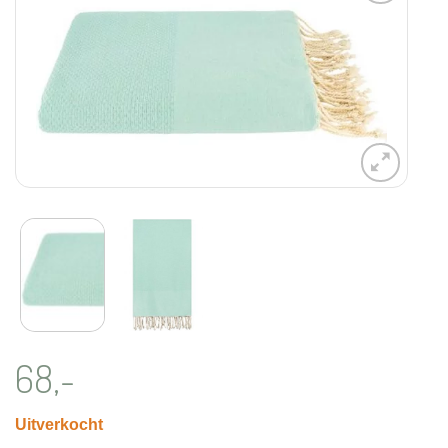
Aan
verlanglijst
toevoegen
68,-
Uitverkocht