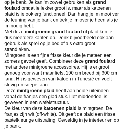
op je bank. Je kan ‘m zowel gebruiken als
grand
foulard
omdat ie lekker groot is. maar als katoenen
plaid is ie ook erg functioneel. Dan hang je ‘m mooi ver
de leuning van je bank en trek je ‘m over je heen als je
‘m nodig hebt.
Met deze
mintgroene grand foulard
of plaid kun je
dus meerdere kanten op. Denk bijvoorbeeld ook aan
gebruik als sprei op je bed of als extra groot
strandlaken.
Mintgroen is een fijne frisse kleur die je meteen een
zomers gevoel geeft. Combineer deze
grand foulard
met andere mintgroene accessoires. Hij is er groot
genoeg voor want maar liefst 190 cm breed bij 300 cm
lang. Hij is geweven van katoen in Tunesië en voelt
stevig en soepel aan.
Deze
mintgroene plaid
heeft aan beide uiteinden
vanaf de franjes een glad stuk. Het middendeel is
geweven in een wafelstructuur.
De kleur van deze
katoenen plaid
is mintgroen. De
franjes zijn wit (off-white). Dit geeft de plaid een frisse
pastelkleurige uitstraling. Geweldig in je interieur en op
je bank.