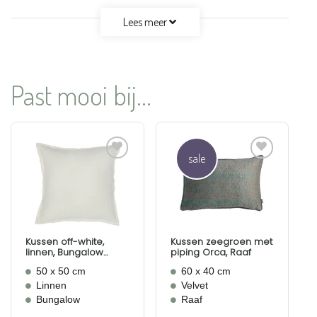
Lees meer
Past mooi bij...
sale
Aan
Aan
verlanglijst
verlanglijst
toevoegen
toevoegen
Kussen off-white,
Kussen zeegroen met
linnen, Bungalow
piping Orca, Raaf
Linen Vanilla
50 x 50 cm
60 x 40 cm
Linnen
Velvet
Bungalow
Raaf