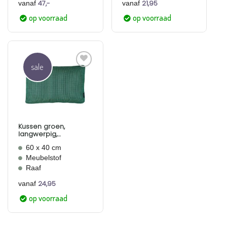
47,-
21,95
vanaf
vanaf
op voorraad
op voorraad
sale
Aan
verlanglijst
toevoegen
Kussen groen,
langwerpig,
Bohemian, Raaf
60 x 40 cm
Meubelstof
Raaf
24,95
vanaf
op voorraad