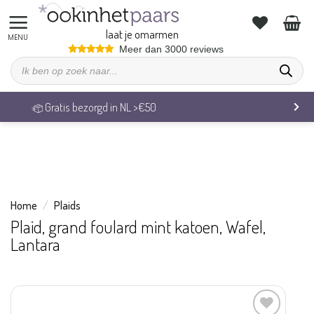
We zijn op vakantie. Vrijdag 7 augustus behandelen we alle
bestellingen weer.
laat je omarmen
Ga
Meer dan 3000 reviews
Producten
naar
zoeken
inhoud
Veilig betalen & 14 dagen retourrecht
Home
/
Plaids
Plaid, grand foulard mint katoen, Wafel,
Lantara