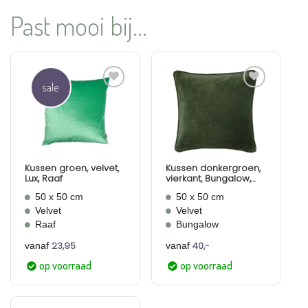
Past mooi bij...
sale
Aan
Aan
verlanglijst
verlanglijst
toevoegen
toevoegen
Kussen groen, velvet,
Kussen donkergroen,
Lux, Raaf
vierkant, Bungalow,
Velvet Forest
50 x 50 cm
50 x 50 cm
Velvet
Velvet
Raaf
Bungalow
23,95
40,-
vanaf
vanaf
op voorraad
op voorraad