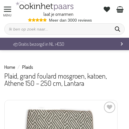
Ga
naar
laat je omarmen
inhoud
Meer dan 3000 reviews
Producten
zoeken
Veilig betalen & 14 dagen retourrecht
Home
/
Plaids
Plaid, grand foulard mosgroen, katoen,
Athene 150 – 250 cm, Lantara
Aan
verlanglijst
toevoegen