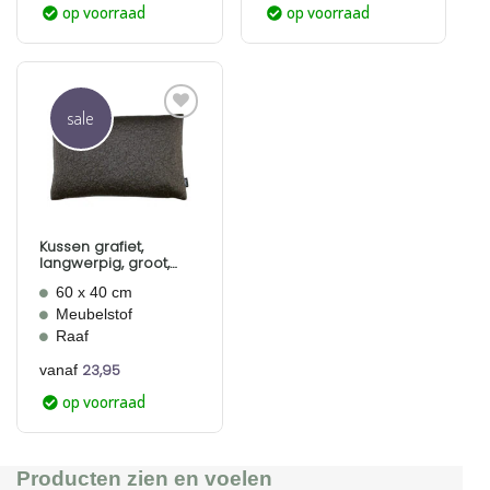
op voorraad
op voorraad
sale
Aan
verlanglijst
toevoegen
Kussen grafiet,
langwerpig, groot,
Lucas Grafiet, Raaf
60 x 40 cm
Meubelstof
Raaf
23,95
vanaf
op voorraad
Producten zien en voelen