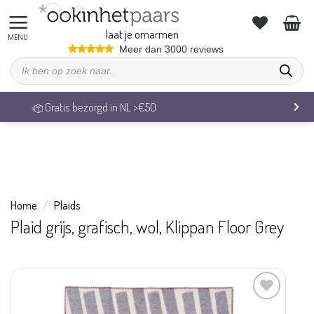
We zijn op vakantie. Vrijdag 7 augustus behandelen we alle
bestellingen weer.
laat je omarmen
Ga
Meer dan 3000 reviews
Producten
naar
zoeken
inhoud
 bezorgd in NL >€50
Veilig
Home
/
Plaids
Plaid grijs, grafisch, wol, Klippan Floor Grey
Aan