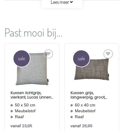
Lees meer
Past mooi bij...
sale
sale
Aan
Aan
verlanglijst
verlanglijst
toevoegen
toevoegen
Kussen lichtgrijs,
Kussen grijs,
vierkant, Lucas Linnen,
langwerpig, groot,
Raaf
Monet, Raaf
50 x 50 cm
60 x 40 cm
Meubelstof
Meubelstof
Raaf
Raaf
23,95
26,95
vanaf
vanaf