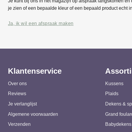
Je kunt bij ons in het magazijn op afspraak langskomen en d
je zien of een bepaalde kleur of een bepaald product echt in
Ja, ik wil een afspraak maken
Klantenservice
Assort
Over ons
Kussens
Reviews
Plaids
Je verlanglijst
Dekens & sp
Algemene voorwaarden
Grand foular
Verzenden
Babydekens