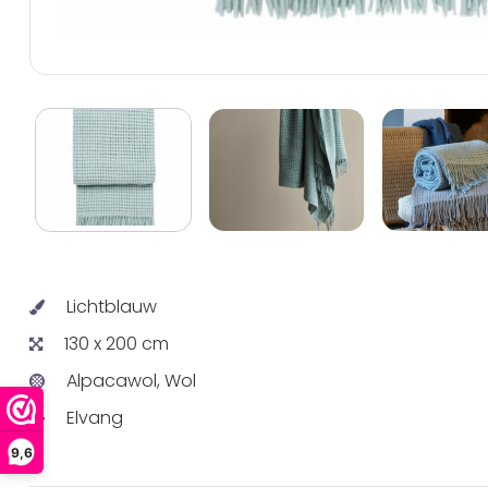
Lichtblauw
130 x 200 cm
Alpacawol, Wol
Elvang
9,6