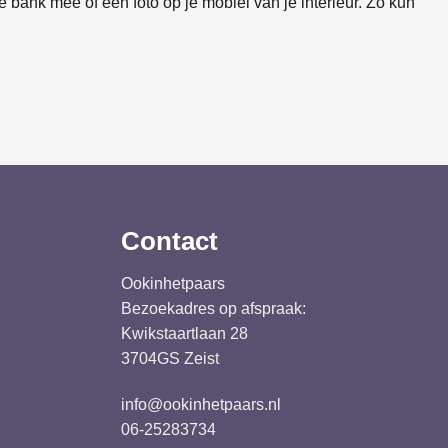
 bank mee of een foto op je mobiel van je interieur. Zo kun
Contact
Ookinhetpaars
Bezoekadres op afspraak:
Kwikstaartlaan 28
3704GS Zeist
info@ookinhetpaars.nl
06-25283734