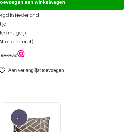
oevoegen aan winkelwagen
rgd in Nederland
ijd
len mogelijk
EAL of achteraf)
Aan verlanglijst toevoegen
sale
Aan
verlanglijst
toevoegen