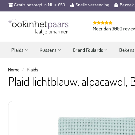
Ga
Gratis bezorgd in NL > €50
Snelle verzending
Bezoek
naar
inhoud
Meer dan 3000 revie
laat je omarmen
Plaids
Kussens
Grand Foulards
Dekens
Home
/
Plaids
Plaid lichtblauw, alpacawol, 