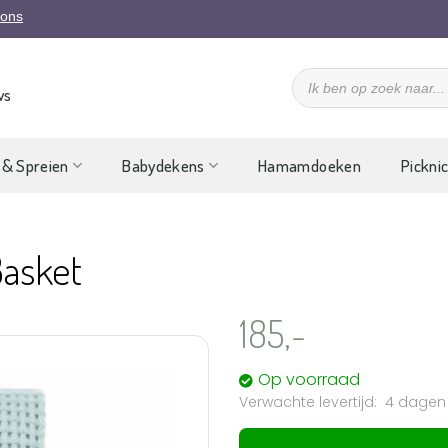
 ons
Producten
zoeken
ws
 & Spreien
Babydekens
Hamamdoeken
Pickni
Basket
185,-
Op voorraad
4 dagen
Aan
verlanglijst
toevoegen