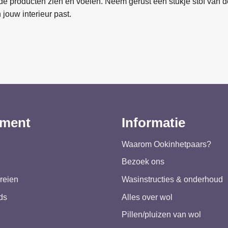
e producten zien en voelen. Neem gerust een stukje stof van de
 jouw interieur past.
iment
Informatie
Waarom Ookinhetpaars?
Bezoek ons
reien
Wasinstructies & onderhoud
ds
Alles over wol
Pillen/pluizen van wol