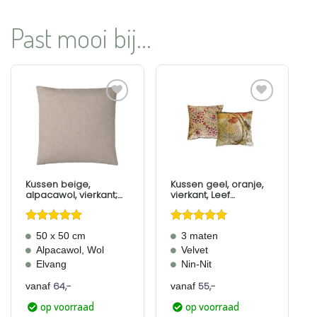
Past mooi bij...
Aan
Aan
verlanglijst
verlanglijst
toevoegen
toevoegen
Kussen beige,
Kussen geel, oranje,
alpacawol, vierkant;
vierkant, Leef
Classic, Elvang
Structure, 3 maten
Gewaardeerd
Gewaardeerd
50 x 50 cm
3 maten
5
uit 5
5
uit 5
Alpacawol, Wol
Velvet
Elvang
Nin-Nit
64,-
55,-
vanaf
vanaf
op voorraad
op voorraad