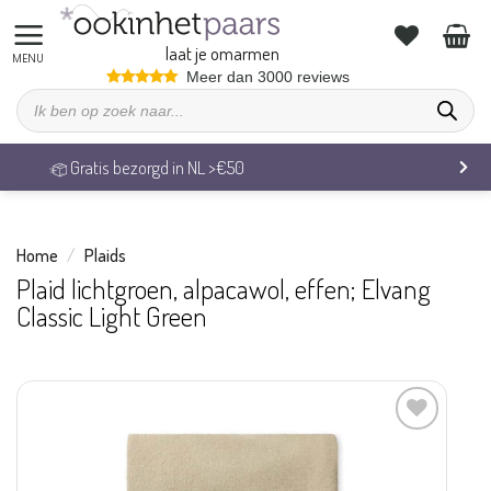
Ga
naar
laat je omarmen
inhoud
Meer dan 3000 reviews
Producten
zoeken
Veilig betalen & 14 dagen retourrecht
Home
/
Plaids
Plaid lichtgroen, alpacawol, effen; Elvang
Classic Light Green
Aan
verlanglijst
toevoegen