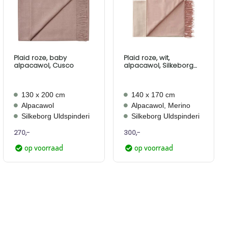
Aan
Aan
verlanglijst
verlanglijst
toevoegen
toevoegen
Plaid roze, baby
Plaid roze, wit,
alpacawol, Cusco
alpacawol, Silkeborg
Franja Pink White
130 x 200 cm
140 x 170 cm
Alpacawol
Alpacawol, Merino
Silkeborg Uldspinderi
Silkeborg Uldspinderi
270,-
300,-
op voorraad
op voorraad