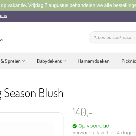
 op vakantie. Vrijdag 7 augustus behandelen we alle bestelling
 ons
Producten
zoeken
ws
 & Spreien
Babydekens
Hamamdoeken
Pickni
rg Season Blush
140,-
Op voorraad
4 dagen
Aan