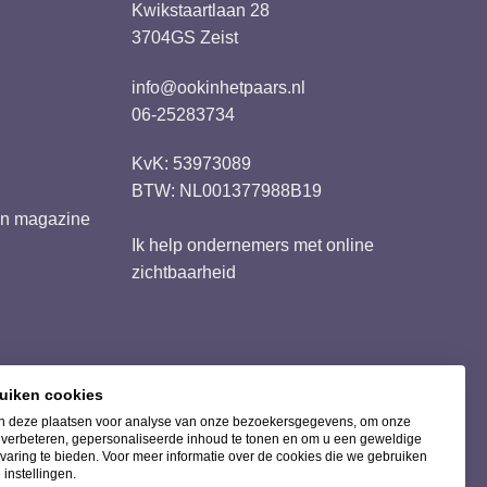
Kwikstaartlaan 28
3704GS Zeist
info@ookinhetpaars.nl
06-25283734
KvK: 53973089
BTW: NL001377988B19
ren magazine
Ik help ondernemers met
online
zichtbaarheid
Bezorging met
ruiken cookies
 deze plaatsen voor analyse van onze bezoekersgegevens, om onze
e verbeteren, gepersonaliseerde inhoud te tonen en om u een geweldige
varing te bieden. Voor meer informatie over de cookies die we gebruiken
 instellingen.