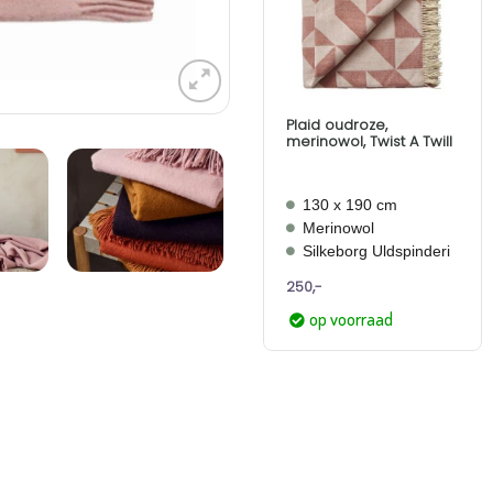
Aan
verlanglijst
toevoegen
Plaid oudroze,
merinowol, Twist A Twill
130 x 190 cm
Merinowol
Silkeborg Uldspinderi
250,-
op voorraad