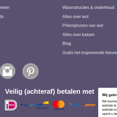
reien
Wasinstructies & onderhoud
ds
Alles over wol
Pillen/pluizen van wol
Alles over katoen
Blog
Gratis het inspirerende kleu
Veilig (achteraf) betalen met
Wij geb
We kunnen
website t
website-er
opent u de