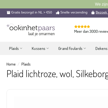
We zijn
Ga
Gratis bezorgd in NL > €50
Snelle verzending
Bezoek
naar
inhoud
Meer dan 3000 revie
laat je omarmen
Plaids
Kussens
Grand Foulards
Dekens
Home
/
Plaids
Plaid lichtroze, wol, Silkebo