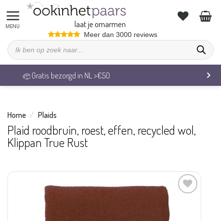
Ga
naar
laat je omarmen
inhoud
Meer dan 3000 reviews
Producten
zoeken
Gratis bezorgd in NL >€50
Home
/
Plaids
Plaid roodbruin, roest, effen, recycled wol,
Klippan True Rust
Aan
verlanglijst
toevoegen