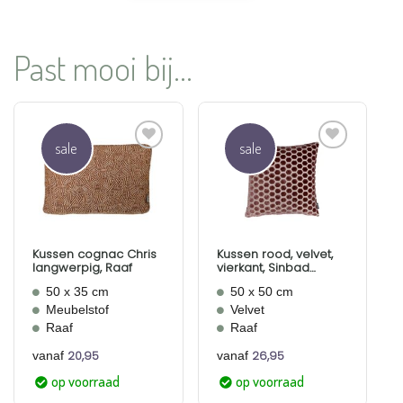
Past mooi bij...
sale
sale
Aan
Aan
verlanglijst
verlanglijst
toevoegen
toevoegen
Kussen cognac Chris
Kussen rood, velvet,
langwerpig, Raaf
vierkant, Sinbad
Brique, Raaf
50 x 35 cm
50 x 50 cm
Meubelstof
Velvet
Raaf
Raaf
20,95
26,95
vanaf
vanaf
op voorraad
op voorraad