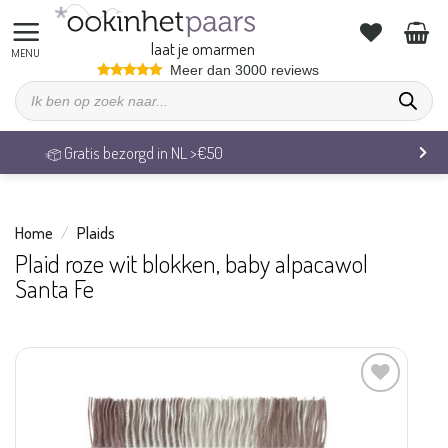
Ga
naar
laat je omarmen
inhoud
Meer dan 3000 reviews
Producten
zoeken
in NL >€50
Veilig betalen &
Home
/
Plaids
Plaid roze wit blokken, baby alpacawol
Santa Fe
Aan
verlanglijst
toevoegen