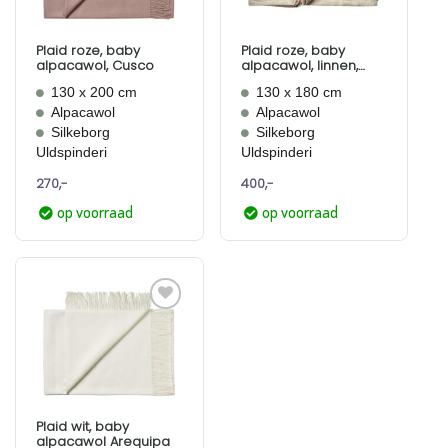
Plaid roze, baby
Plaid roze, baby
alpacawol, Cusco
alpacawol, linnen,
Mendoza
130 x 200 cm
130 x 180 cm
Alpacawol
Alpacawol
Silkeborg
Silkeborg
Uldspinderi
Uldspinderi
270,-
400,-
op voorraad
op voorraad
Aan
verlanglijst
toevoegen
Plaid wit, baby
alpacawol Arequipa