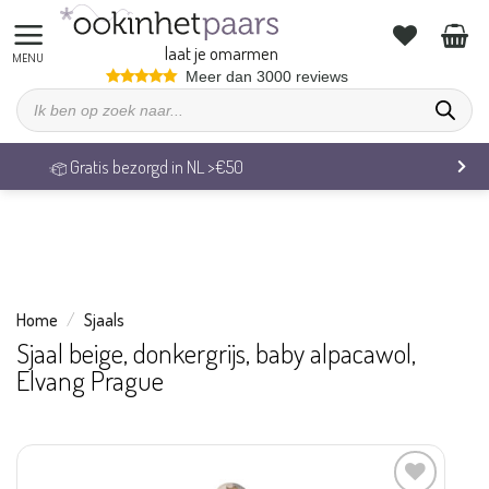
We zijn op vakantie. Vrijdag 7 augustus behandelen we alle
bestellingen weer.
laat je omarmen
Ga
Meer dan 3000 reviews
Producten
naar
zoeken
inhoud
Gratis bezorgd in NL >€50
Home
/
Sjaals
Sjaal beige, donkergrijs, baby alpacawol,
Elvang Prague