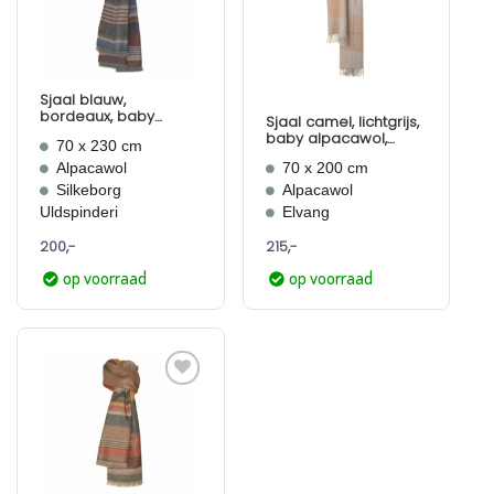
verlanglijst
verlanglijst
toevoegen
toevoegen
Sjaal blauw,
bordeaux, baby
Sjaal camel, lichtgrijs,
alpacawol, Flow
baby alpacawol,
70 x 230 cm
Elvang Prague
Alpacawol
70 x 200 cm
Silkeborg
Alpacawol
Uldspinderi
Elvang
200,-
215,-
op voorraad
op voorraad
Aan
verlanglijst
toevoegen