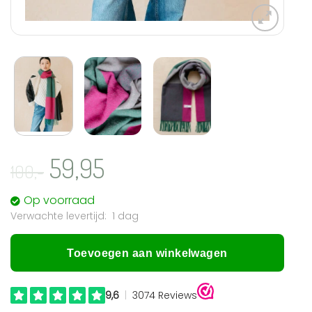
Oorspronkelijke
59,95
Huidige
100,-
prijs
prijs
Op voorraad
was:
is:
1 dag
100,-.
59,95.
Toevoegen aan winkelwagen