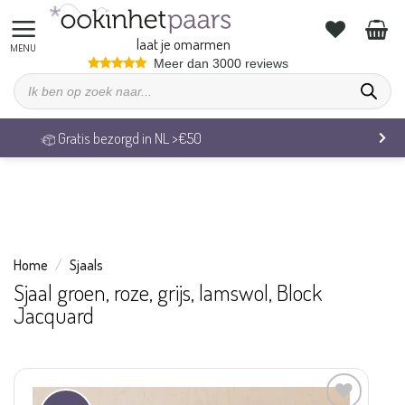
We zijn op vakantie. Vrijdag 7 augustus behandelen we alle
bestellingen weer.
laat je omarmen
Ga
Meer dan 3000 reviews
Producten
naar
zoeken
inhoud
Veilig betalen & 14 dagen retourrecht
Home
/
Sjaals
Sjaal groen, roze, grijs, lamswol, Block
Jacquard