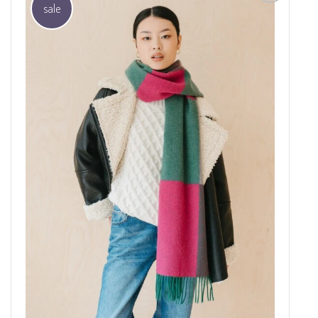
sale
Aan
verlanglijst
toevoegen