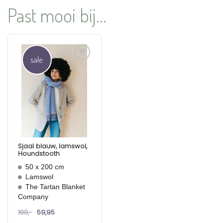
Past mooi bij...
sale
Aan
verlanglijst
toevoegen
Sjaal blauw, lamswol,
Houndstooth
50 x 200 cm
Lamswol
The Tartan Blanket
Company
Oorspronkelijke
Huidige
100,-
59,95
prijs
prijs
was:
is: