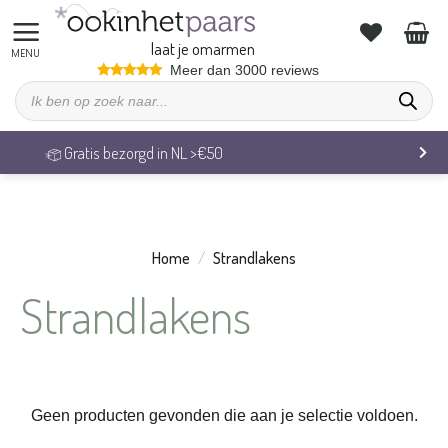
Ga
naar
laat je omarmen
inhoud
Meer dan 3000 reviews
Producten
zoeken
Gratis bezorgd in NL >€50
Home
/
Strandlakens
Strandlakens
Geen producten gevonden die aan je selectie voldoen.