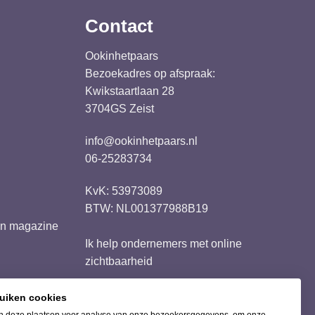
Contact
Ookinhetpaars
Bezoekadres op afspraak:
Kwikstaartlaan 28
3704GS Zeist
info@ookinhetpaars.nl
06-25283734
KvK: 53973089
BTW: NL001377988B19
ren magazine
Ik help ondernemers met
online
zichtbaarheid
ruiken cookies