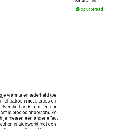
24,95
vanaf
op voorraad
gje warmte en tederheid toe
ief patroon met diertjes en
er Kerstin Landström. De ene
kant is precies andersom. Zo
b je meteen een ander effect
wol en is afgewerkt met een