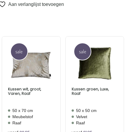
Aan verlanglijst toevoegen
sale
sale
Aan
Aan
verlanglijst
verlanglijst
toevoegen
toevoegen
Kussen wit, groot,
Kussen groen, Luxe,
Varen, Raaf
Raaf
50 x 70 cm
50 x 50 cm
Meubelstof
Velvet
Raaf
Raaf