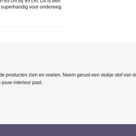
 65 cm bij 95 cm. Dit is een
k superhandig voor onderweg
e producten zien en voelen. Neem gerust een stukje stof van de
 jouw interieur past.