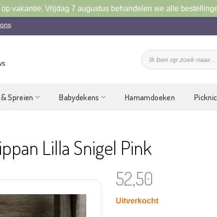
 op vakantie. Vrijdag 7 augustus behandelen we alle bestelling
 ons
Producten
zoeken
ws
 & Spreien
Babydekens
Hamamdoeken
Pickni
ppan Lilla Snigel Pink
52,50
Uitverkocht
Aan