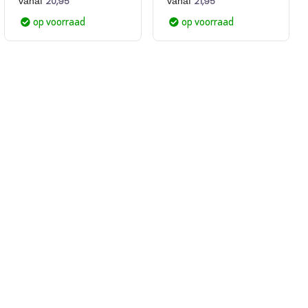
20,95
21,95
vanaf
vanaf
op voorraad
op voorraad