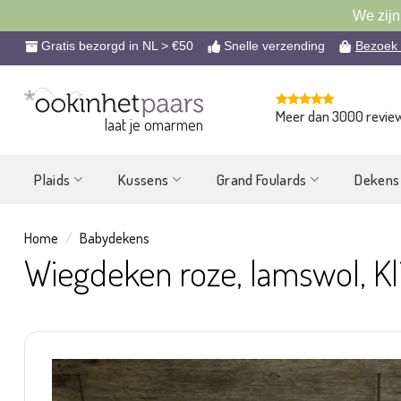
We zijn
Ga
Gratis bezorgd in NL > €50
Snelle verzending
Bezoek
naar
inhoud
Meer dan 3000 revie
laat je omarmen
Plaids
Kussens
Grand Foulards
Dekens
Home
/
Babydekens
Wiegdeken roze, lamswol, Kli