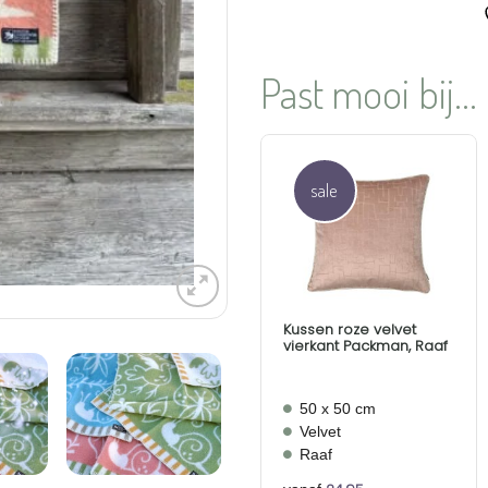
Past mooi bij...
sale
Aan
verlanglijst
toevoegen
Kussen roze velvet
vierkant Packman, Raaf
50 x 50 cm
Velvet
Raaf