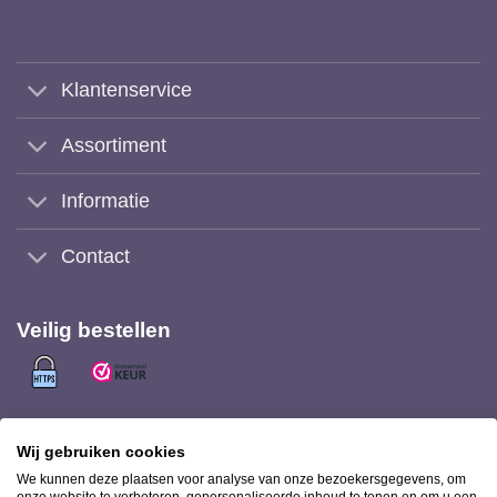
Klantenservice
Assortiment
Informatie
Contact
Veilig bestellen
Veilig (achteraf) betalen met
Wij gebruiken cookies
We kunnen deze plaatsen voor analyse van onze bezoekersgegevens, om