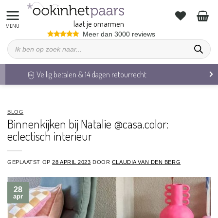
Ga
naar
laat je omarmen
inhoud
Meer dan 3000 reviews
Producten
zoeken
Veilig betalen & 14 dagen retourrecht
BLOG
Binnenkijken bij Natalie @casa.color:
eclectisch interieur
GEPLAATST OP
28 APRIL 2023
DOOR
CLAUDIA VAN DEN BERG
28
apr