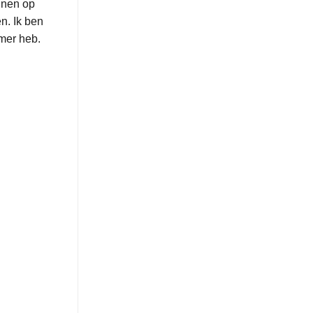
uinen op
n. Ik ben
mer heb.