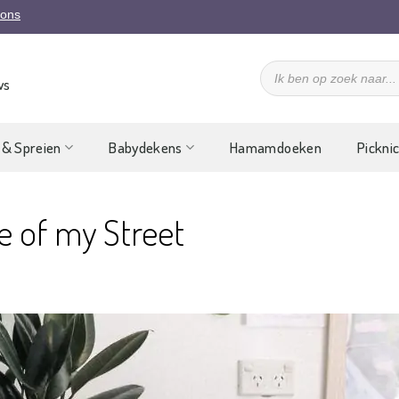
 ons
Producten
zoeken
ws
 & Spreien
Babydekens
Hamamdoeken
Pickni
le of my Street