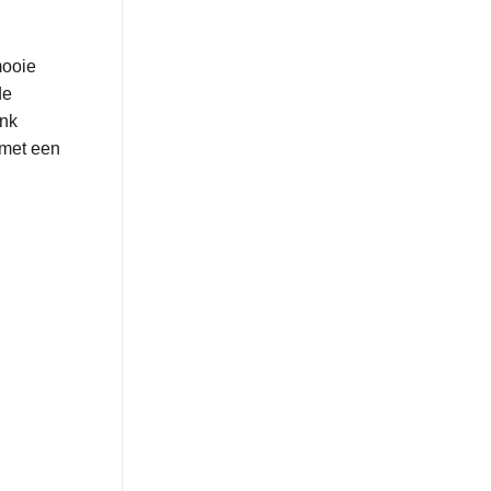
mooie
de
ink
 met een