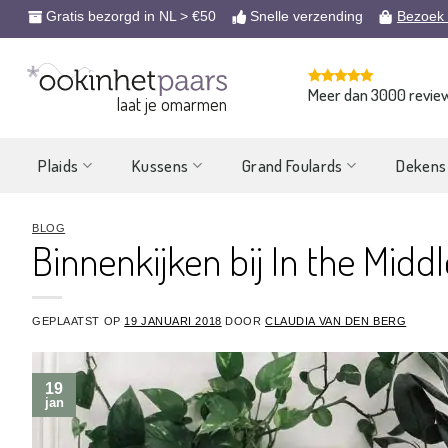
Ga
Gratis bezorgd in NL > €50
Snelle verzending
Bezoek
naar
inhoud
Meer dan 3000 revie
laat je omarmen
Plaids
Kussens
Grand Foulards
Dekens
BLOG
Binnenkijken bij In the Midd
GEPLAATST OP
19 JANUARI 2018
DOOR
CLAUDIA VAN DEN BERG
19
jan