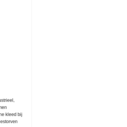
strieel,
emen
e kleed bij
gestorven