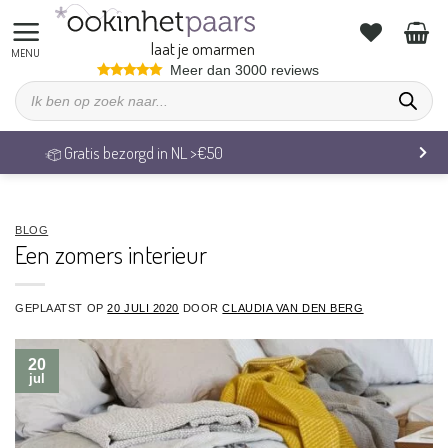
Ga
naar
laat je omarmen
inhoud
Meer dan 3000 reviews
Producten
zoeken
Veilig betalen & 14 dagen retourrecht
BLOG
Een zomers interieur
GEPLAATST OP
20 JULI 2020
DOOR
CLAUDIA VAN DEN BERG
20
jul