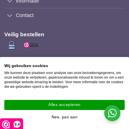
Informatie
Contact
Veilig bestellen
Veilig (achteraf) betalen met
Wij gebruiken cookies
We kunnen deze plaatsen voor analyse van onze bezoekersgegevens, om
onze website te verbeteren, gepersonaliseerde inhoud te tonen en om u een
geweldige website-ervaring te bieden. Voor meer informatie over de cookies
die we gebruiken opent u de instellingen.
Bezorging met
Alles accepteren
Nee, pas aan
9,6
Ookinhetpaars.nl 2026 © |
Privacy statement
-
Disclaimer
|
Webshop ontwerp