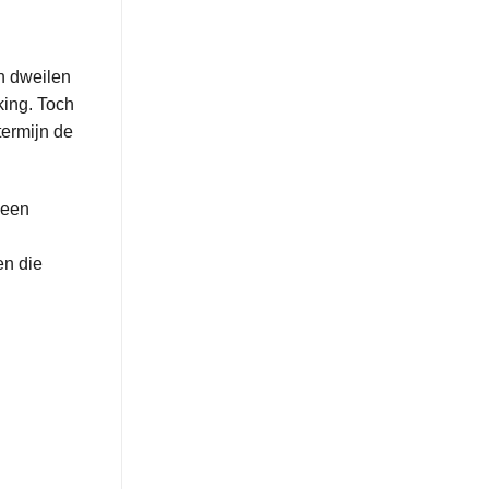
en dweilen
king. Toch
termijn de
 een
en die