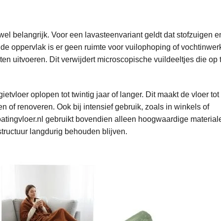
el belangrijk. Voor een lavasteenvariant geldt dat stofzuigen 
de oppervlak is er geen ruimte voor vuilophoping of vochtinwer
aten uitvoeren. Dit verwijdert microscopische vuildeeltjes die op 
vloer oplopen tot twintig jaar of langer. Dit maakt de vloer tot
 of renoveren. Ook bij intensief gebruik, zoals in winkels of
Coatingvloer.nl gebruikt bovendien alleen hoogwaardige material
 structuur langdurig behouden blijven.