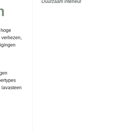
Duurzaam interieur
n
n hoge
 verliezen,
digingen
egen
oertypes
n lavasteen