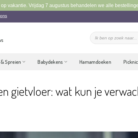
 op vakantie. Vrijdag 7 augustus behandelen we alle bestelling
 ons
Producten
zoeken
ws
 & Spreien
Babydekens
Hamamdoeken
Pickni
n gietvloer: wat kun je verwa