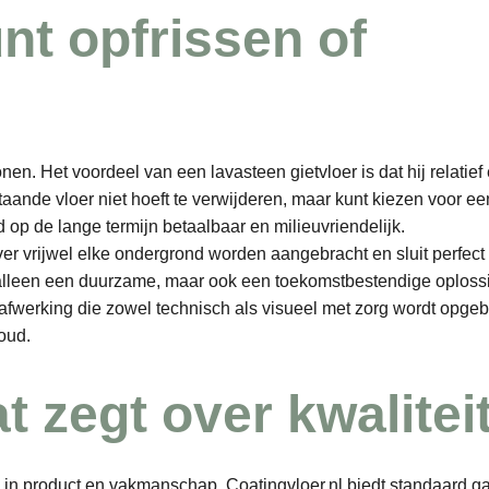
unt opfrissen of
nen. Het voordeel van een lavasteen gietvloer is dat hij relatie
aande vloer niet hoeft te verwijderen, maar kunt kiezen voor e
 op de lange termijn betaalbaar en milieuvriendelijk.
ver vrijwel elke ondergrond worden aangebracht en sluit perfect 
 alleen een duurzame, maar ook een toekomstbestendige oploss
en afwerking die zowel technisch als visueel met zorg wordt opg
oud.
t zegt over kwalitei
 in product en vakmanschap. Coatingvloer.nl biedt standaard ga