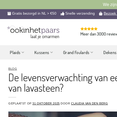
We zijn
Ga
Gratis bezorgd in NL > €50
Snelle verzending
Bezoek
naar
inhoud
Meer dan 3000 revie
laat je omarmen
Plaids
Kussens
Grand Foulards
Dekens
BLOG
De levensverwachting van ee
van lavasteen?
GEPLAATST OP
31 OKTOBER 2025
DOOR
CLAUDIA VAN DEN BERG