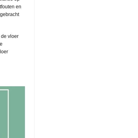
tfouten en
ngebracht
 de vloer
de
loer