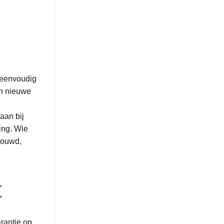
f eenvoudig
en nieuwe
aan bij
ing. Wie
ebouwd,
t
rantie op