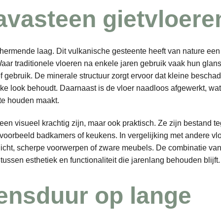
lavasteen gietvloere
chermende laag. Dit vulkanische gesteente heeft van nature ee
Waar traditionele vloeren na enkele jaren gebruik vaak hun glans
ief gebruik. De minerale structuur zorgt ervoor dat kleine bescha
ijke look behoudt. Daarnaast is de vloer naadloos afgewerkt, wat
 te houden maakt.
leen visueel krachtig zijn, maar ook praktisch. Ze zijn bestand t
jvoorbeeld badkamers of keukens. In vergelijking met andere vl
nlicht, scherpe voorwerpen of zware meubels. De combinatie va
sen esthetiek en functionaliteit die jarenlang behouden blijft.
ensduur op lange