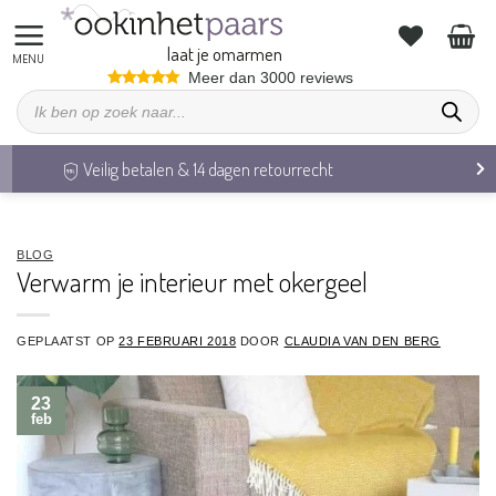
Ga
naar
laat je omarmen
inhoud
Meer dan 3000 reviews
Producten
zoeken
Veilig betalen & 14 dagen retourrecht
BLOG
Verwarm je interieur met okergeel
GEPLAATST OP
23 FEBRUARI 2018
DOOR
CLAUDIA VAN DEN BERG
23
feb