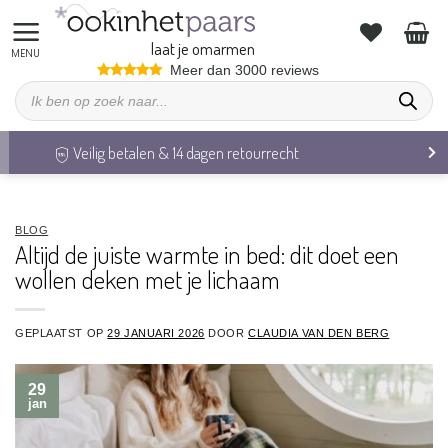
Ga
naar
laat je omarmen
inhoud
Meer dan 3000 reviews
Producten
zoeken
Veilig betalen & 14 dagen retourrecht
BLOG
Altijd de juiste warmte in bed: dit doet een
wollen deken met je lichaam
GEPLAATST OP
29 JANUARI 2026
DOOR
CLAUDIA VAN DEN BERG
29
jan