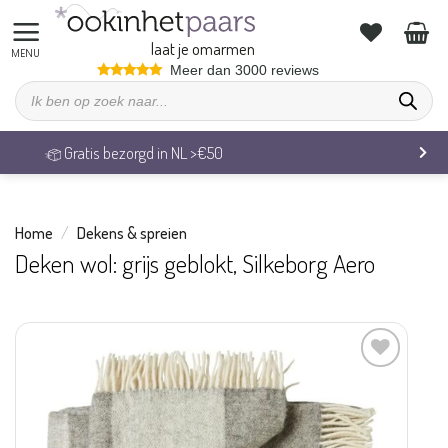
Ga
naar
laat je omarmen
inhoud
Meer dan 3000 reviews
Producten
zoeken
50
Veilig betalen & 14 dage
Home
/
Dekens & spreien
Deken wol: grijs geblokt, Silkeborg Aero
Aan
verlanglijst
toevoegen