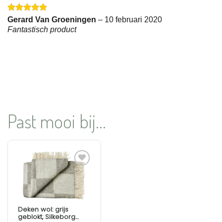
Gewaardeerd
Gerard Van Groeningen
–
10 februari 2020
5
uit 5
Fantastisch product
Past mooi bij...
Aan
verlanglijst
toevoegen
Deken wol: grijs
geblokt, Silkeborg