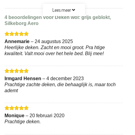
Lees meer
4 beoordelingen voor
Deken wol: grijs geblokt,
Silkeborg Aero
Gewaardeerd
Annemarie
–
24 augustus 2025
5
uit 5
Heerlijke deken. Zacht en mooi groot. Pra htige
kwaliteit. Valt mooi over het hele bed. Blij mee!
Gewaardeerd
Irmgard Hensen
–
4 december 2023
5
uit 5
Prachtige zachte deken, die behaaglijk is, maar toch
ademt
Gewaardeerd
Monique
–
20 februari 2020
5
uit 5
Prachtige deken.