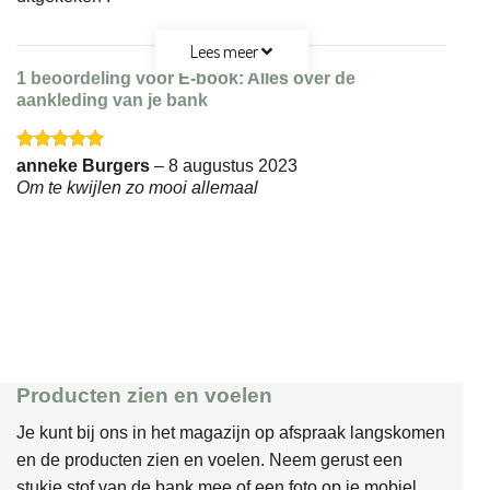
Lees meer
1 beoordeling voor
E-book: Alles over de
aankleding van je bank
Gewaardeerd
anneke Burgers
–
8 augustus 2023
5
uit 5
Om te kwijlen zo mooi allemaal
Producten zien en voelen
Je kunt bij ons in het magazijn op afspraak langskomen
en de producten zien en voelen. Neem gerust een
stukje stof van de bank mee of een foto op je mobiel