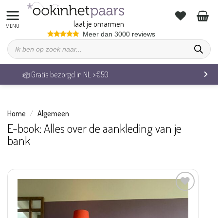
Ga
naar
laat je omarmen
inhoud
Meer dan 3000 reviews
Producten
zoeken
Veilig betalen & 14 dagen retourrecht
Home
/
Algemeen
E-book: Alles over de aankleding van je
bank
Aan
verlanglijst
toevoegen