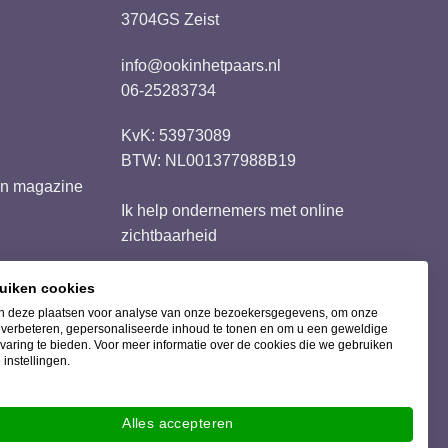
3704GS Zeist
info@ookinhetpaars.nl
06-25283734
KvK: 53973089
BTW: NL001377988B19
ren magazine
Ik help ondernemers met
online
zichtbaarheid
ruiken cookies
 deze plaatsen voor analyse van onze bezoekersgegevens, om onze
Bezorging met
e verbeteren, gepersonaliseerde inhoud te tonen en om u een geweldige
varing te bieden. Voor meer informatie over de cookies die we gebruiken
 instellingen.
Alles accepteren