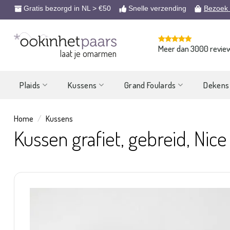
Ga
Gratis bezorgd in NL > €50
Snelle verzending
Bezoek
naar
inhoud
Meer dan 3000 revie
laat je omarmen
Plaids
Kussens
Grand Foulards
Dekens
Home
/
Kussens
Kussen grafiet, gebreid, Nice