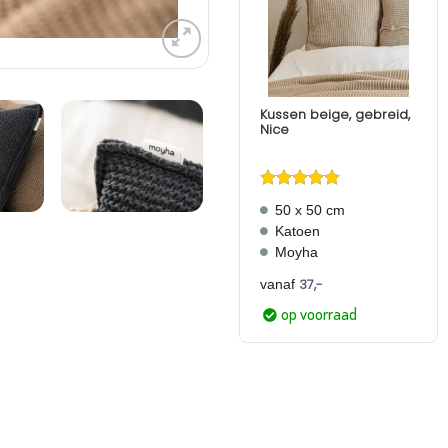
Aan
verlanglijst
toevoegen
Kussen beige, gebreid,
Nice
Gewaardeerd
50 x 50 cm
4
uit 5
Katoen
Moyha
37,-
vanaf
op voorraad