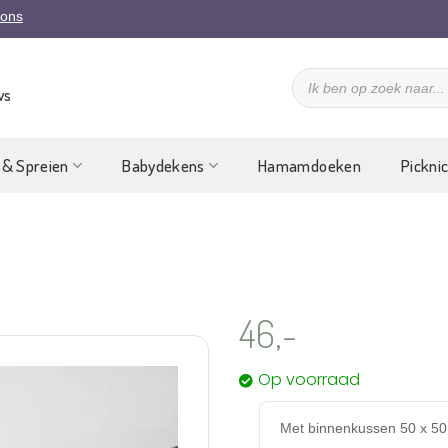
 ons
Producten
zoeken
ws
 & Spreien
Babydekens
Hamamdoeken
Pickni
46,-
Op voorraad
Aan
verlanglijst
toevoegen