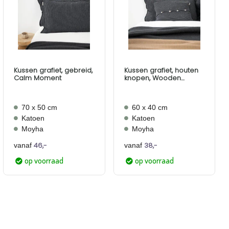
Aan
Aan
verlanglijst
verlanglijst
toevoegen
toevoegen
Kussen grafiet, gebreid,
Kussen grafiet, houten
Calm Moment
knopen, Wooden
Buttons
70 x 50 cm
60 x 40 cm
Katoen
Katoen
Moyha
Moyha
46,-
38,-
vanaf
vanaf
op voorraad
op voorraad