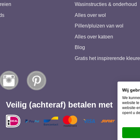
reien
Wasinstructies & onderhoud
ds
Alles over wol
Pillen/pluizen van wol
Alles over katoen
Blog
Gratis het inspirerende kleu
Wij geb
We kunnen
Veilig (achteraf) betalen met
website t
website-er
opent u de