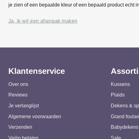
je zien of een bepaalde kleur of een bepaald product echt in
Ja, ik wil een afspraak maken
Klantenservice
Assort
Over ons
Kussens
Reviews
Plaids
Je verlanglijst
Dekens & sp
Algemene voorwaarden
Grand foular
Verzenden
Babydekens
Veilig betalen
Sale