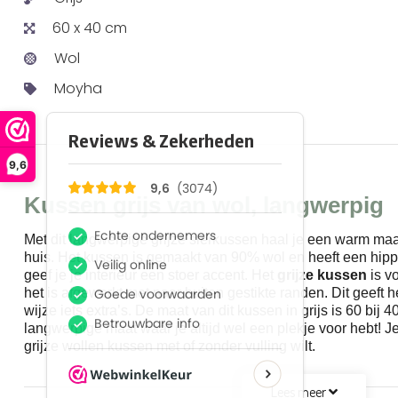
60 x 40 cm
Wol
Moyha
9,6
Kussen grijs van wol, langwerpig
Met dit langwerpige grijze sierkussen haal je een warm ma
huis. Het kussen is gemaakt van 90% wol en heeft een hipp
geef je je interieur een stoer accent. Het
grijze kussen
is vo
het is afgewerkt met naar buiten gestikte randen. Dit geeft 
wijze iets extra’s. De maat van dit kussen in grijs is 60 bij 40
langwerpige maat waar je altijd wel een plekje voor hebt! Je 
grijze wollen kussen met of zonder vulling wilt.
Lees meer