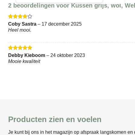
2 beoordelingen voor
Kussen grijs, wol, We
Gewaardeerd
Coby Sastra
–
17 december 2025
4
uit 5
Heel mooi.
Gewaardeerd
Debby Kieboom
–
24 oktober 2023
5
uit 5
Mooie kwaliteit
Producten zien en voelen
Je kunt bij ons in het magazijn op afspraak langskomen en d