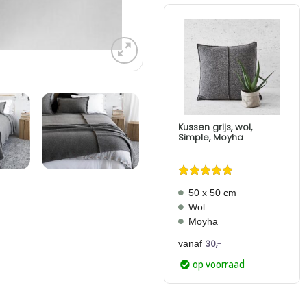
Aan
verlanglijst
toevoegen
Kussen grijs, wol,
Simple, Moyha
Gewaardeerd
50 x 50 cm
5
uit 5
Wol
Moyha
30,-
vanaf
op voorraad