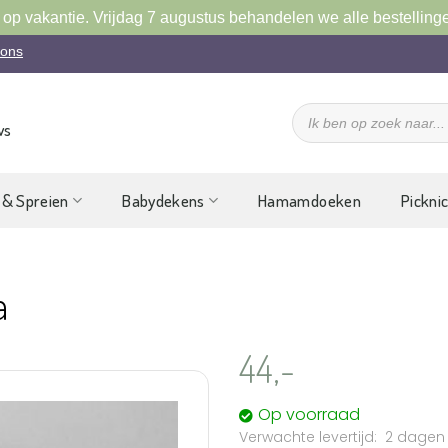
 op vakantie. Vrijdag 7 augustus behandelen we alle bestelling
 ons
Producten
zoeken
ws
 & Spreien
Babydekens
Hamamdoeken
Pickni
a
44,-
Op voorraad
2 dagen
Aan