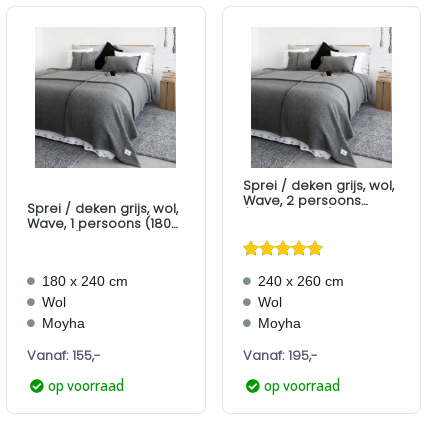
Aan
Aan
verlanglijst
verlanglijst
toevoegen
toevoegen
Sprei / deken grijs, wol,
Wave, 2 persoons
Sprei / deken grijs, wol,
(240-260 cm)
Wave, 1 persoons (180-
240 cm)
Gewaardeerd
180 x 240 cm
240 x 260 cm
4.71
uit 5
Wol
Wol
Moyha
Moyha
Vanaf:
155,-
Vanaf:
195,-
op voorraad
op voorraad