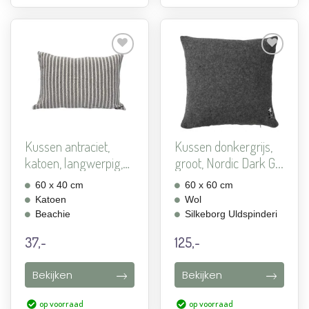
Aan
Aan
verlanglijst
verlanglijst
toevoegen
toevoegen
Kussen antraciet,
Kussen donkergrijs,
katoen, langwerpig,
groot, Nordic Dark G...
Be...
60 x 40 cm
60 x 60 cm
Katoen
Wol
Beachie
Silkeborg Uldspinderi
37,-
125,-
Bekijken
Bekijken
op voorraad
op voorraad