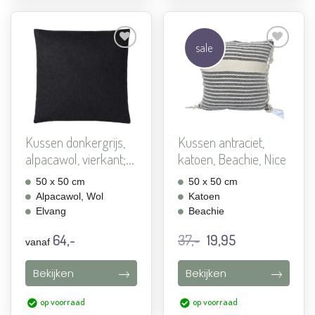
sale
Aan
Aan
verlanglijst
verlanglijst
toevoegen
toevoegen
Kussen donkergrijs,
Kussen antraciet,
alpacawol, vierkant;...
katoen, Beachie, Nice
50 x 50 cm
50 x 50 cm
Alpacawol, Wol
Katoen
Elvang
Beachie
Oorspronkelijke
Huidige
64,-
37,-
19,95
vanaf
prijs
prijs
was:
is:
Bekijken
Bekijken
37,-.
19,95.
op voorraad
op voorraad