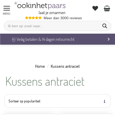
Ga
naar
laat je omarmen
inhoud
Meer dan 3000 reviews
Producten
zoeken
Veilig betalen & 14 dagen retourrecht
Home
/
Kussens antraciet
Kussens antraciet