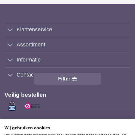
Klantenservice
Assortiment
Informatie
Contact
Filter
Veilig bestellen
Veilig (achteraf) betalen met
Wij gebruiken cookies