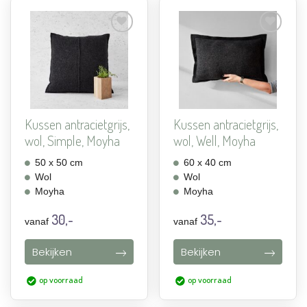
Aan
Aan
verlanglijst
verlanglijst
toevoegen
toevoegen
Kussen antracietgrijs,
Kussen antracietgrijs,
wol, Simple, Moyha
wol, Well, Moyha
50 x 50 cm
60 x 40 cm
Wol
Wol
Moyha
Moyha
30,-
35,-
vanaf
vanaf
Bekijken
Bekijken
op voorraad
op voorraad