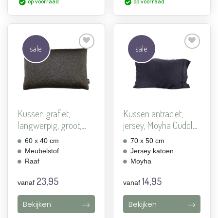
op voorraad
op voorraad
sale
sale
Aan
Aan
verlanglijst
verlanglijst
toevoegen
toevoegen
Kussen grafiet,
Kussen antraciet,
langwerpig, groot,
jersey, Moyha Cuddle
Lucas...
A...
60 x 40 cm
70 x 50 cm
Meubelstof
Jersey katoen
Raaf
Moyha
23,95
14,95
vanaf
vanaf
Bekijken
Bekijken