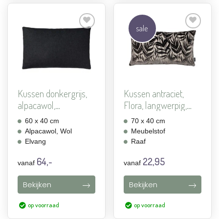
sale
Aan
Aan
verlanglijst
verlanglijst
toevoegen
toevoegen
Kussen donkergrijs,
Kussen antraciet,
alpacawol,
Flora, langwerpig,
langwerpi...
gro...
60 x 40 cm
70 x 40 cm
Alpacawol, Wol
Meubelstof
Elvang
Raaf
64,-
22,95
vanaf
vanaf
Bekijken
Bekijken
op voorraad
op voorraad