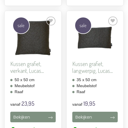
sale
sale
Aan
Aan
verlanglijst
verlanglijst
toevoegen
toevoegen
Kussen grafiet,
Kussen grafiet,
vierkant, Lucas
langwerpig, Lucas
Grafiet,...
Grafie...
50 x 50 cm
35 x 50 cm
Meubelstof
Meubelstof
Raaf
Raaf
23,95
19,95
vanaf
vanaf
Bekijken
Bekijken