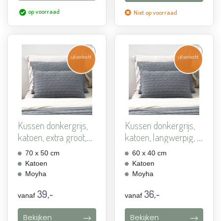
op voorraad
Niet op voorraad
uitverkocht
uitverkocht
Aan
Aan
verlanglijst
verlanglijst
toevoegen
toevoegen
Kussen donkergrijs,
Kussen donkergrijs,
katoen, extra groot,...
katoen, langwerpig, ...
70 x 50 cm
60 x 40 cm
Katoen
Katoen
Moyha
Moyha
39,-
36,-
vanaf
vanaf
Bekijken
Bekijken