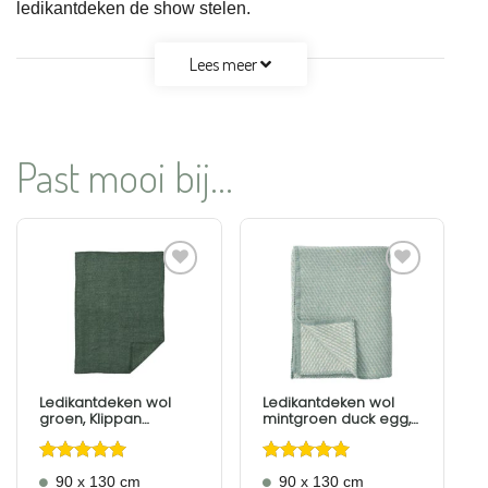
ledikantdeken de show stelen.
Lees meer
Past mooi bij...
Aan
Aan
verlanglijst
verlanglijst
toevoegen
toevoegen
Ledikantdeken wol
Ledikantdeken wol
groen, Klippan
mintgroen duck egg,
Domino
Klippan Velvet
Gewaardeerd
Gewaardeerd
90 x 130 cm
90 x 130 cm