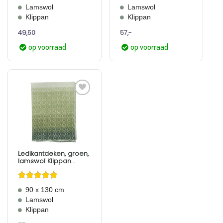
5
uit 5
4.67
uit 5
Lamswol
Lamswol
Klippan
Klippan
49,50
57,-
op voorraad
op voorraad
Aan
verlanglijst
toevoegen
Ledikantdeken, groen,
lamswol Klippan
Havanna
Gewaardeerd
90 x 130 cm
5
uit 5
Lamswol
Klippan