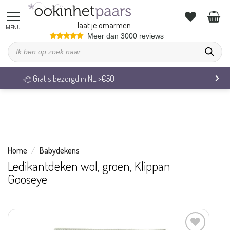
We zijn op vakantie. Vrijdag 7 augustus behandelen we alle
bestellingen weer.
laat je omarmen
Ga
Meer dan 3000 reviews
Producten
naar
zoeken
inhoud
Veilig betalen & 14 dagen retourrecht
Home
/
Babydekens
Ledikantdeken wol, groen, Klippan
Gooseye