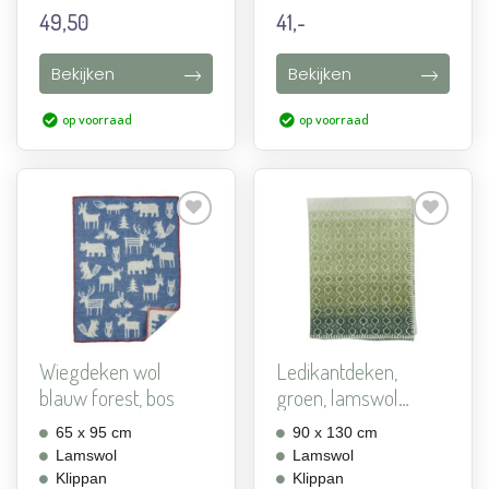
49,50
41,-
Bekijken
Bekijken
op voorraad
op voorraad
Aan
Aan
verlanglijst
verlanglijst
toevoegen
toevoegen
Wiegdeken wol
Ledikantdeken,
blauw forest, bos
groen, lamswol
Klippan Ha...
65 x 95 cm
90 x 130 cm
Lamswol
Lamswol
Klippan
Klippan