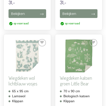
31,-
31,-
Bekijken
Bekijken
op voorraad
op voorraad
Aan
Aan
verlanglijst
verlanglijst
toevoegen
toevoegen
Wiegdeken wol
Wiegdeken katoen
lichtblauw vosjes
groen Little Bear
65 x 95 cm
70 x 90 cm
Lamswol
Biologisch katoen
Klippan
Klippan