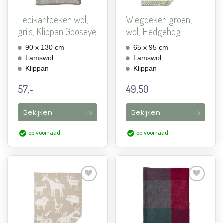
Ledikantdeken wol,
Wiegdeken groen,
grijs, Klippan Gooseye
wol, Hedgehog
90 x 130 cm
65 x 95 cm
Lamswol
Lamswol
Klippan
Klippan
57,-
49,50
Bekijken
Bekijken
op voorraad
op voorraad
Aan
Aan
verlanglijst
verlanglijst
toevoegen
toevoegen