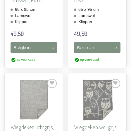
65 x 95 cm
65 x 95 cm
Lamswol
Lamswol
Klippan
Klippan
49,50
49,50
Bekijken
Bekijken
op voorraad
op voorraad
Aan
Aan
verlanglijst
verlanglijst
toevoegen
toevoegen
Wiegdeken lichtgrijs,
Wiegdeken wol grijs