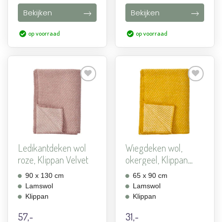
Bekijken
Bekijken
op voorraad
op voorraad
Aan
Aan
verlanglijst
verlanglijst
toevoegen
toevoegen
Ledikantdeken wol
Wiegdeken wol,
roze, Klippan Velvet
okergeel, Klippan
Velvet
90 x 130 cm
65 x 90 cm
Lamswol
Lamswol
Klippan
Klippan
57,-
31,-