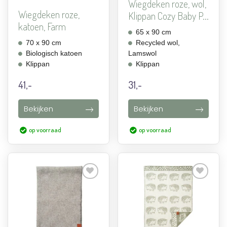
Wiegdeken roze, wol,
Wiegdeken roze,
Klippan Cozy Baby P...
katoen, Farm
65 x 90 cm
70 x 90 cm
Recycled wol,
Biologisch katoen
Lamswol
Klippan
Klippan
41,-
31,-
Bekijken
Bekijken
op voorraad
op voorraad
Aan
Aan
verlanglijst
verlanglijst
toevoegen
toevoegen