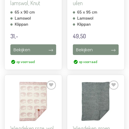
lamswol, Knut
uilen
65 x 90 cm
65 x 95 cm
Lamswol
Lamswol
Klippan
Klippan
31,-
49,50
Bekijken
Bekijken
op voorraad
op voorraad
Aan
Aan
verlanglijst
verlanglijst
toevoegen
toevoegen
Wiegdeken roze, wol,
Wiegdeken groen,