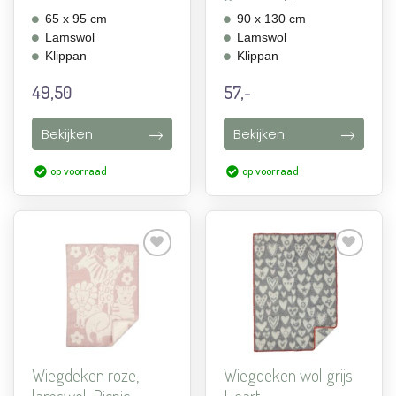
Gooseye
65 x 95 cm
90 x 130 cm
Lamswol
Lamswol
Klippan
Klippan
49,50
57,-
Bekijken
Bekijken
op voorraad
op voorraad
Aan
Aan
verlanglijst
verlanglijst
toevoegen
toevoegen
Wiegdeken roze,
Wiegdeken wol grijs
lamswol, Picnic
Heart