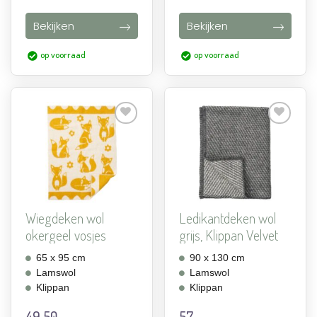
Bekijken
Bekijken
op voorraad
op voorraad
Aan
Aan
verlanglijst
verlanglijst
toevoegen
toevoegen
Wiegdeken wol
Ledikantdeken wol
okergeel vosjes
grijs, Klippan Velvet
65 x 95 cm
90 x 130 cm
Lamswol
Lamswol
Klippan
Klippan
49,50
57,-