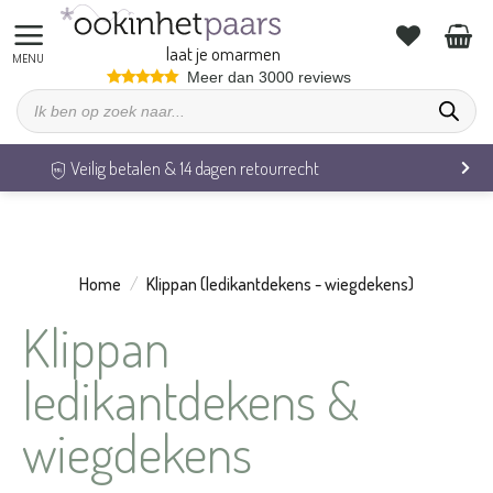
Ga
naar
laat je omarmen
inhoud
Meer dan 3000 reviews
Producten
zoeken
Veilig betalen & 14 dagen retourrecht
Home
/
Klippan (ledikantdekens - wiegdekens)
Klippan
ledikantdekens &
wiegdekens