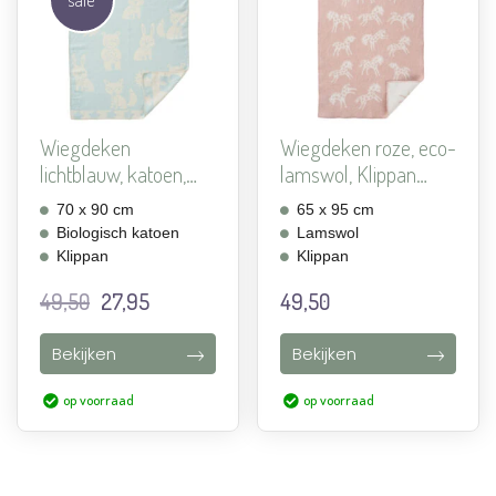
Aan
Aan
verlanglijst
verlanglijst
toevoegen
toevoegen
Wiegdeken
Wiegdeken roze, eco-
lichtblauw, katoen,
lamswol, Klippan
Klippan Sm...
Pon...
70 x 90 cm
65 x 95 cm
Biologisch katoen
Lamswol
Klippan
Klippan
Oorspronkelijke
Huidige
49,50
27,95
49,50
prijs
prijs
was:
is:
Bekijken
Bekijken
49,50.
27,95.
op voorraad
op voorraad