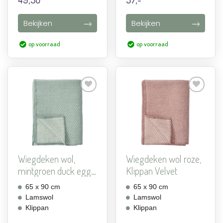
Bekijken
Bekijken
op voorraad
op voorraad
Aan
Aan
verlanglijst
verlanglijst
toevoegen
toevoegen
Wiegdeken wol,
Wiegdeken wol roze,
mintgroen duck egg,
Klippan Velvet
Klipp...
65 x 90 cm
65 x 90 cm
Lamswol
Lamswol
Klippan
Klippan