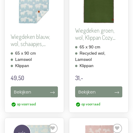
toevoegen
toevoegen
Wiegdeken groen,
Wiegdeken blauw,
wol, Klippan Cozy
wol, schaapjes,
Baby ...
65 x 90 cm
Klippan...
65 x 90 cm
Recycled wol,
Lamswol
Lamswol
Klippan
Klippan
49,50
31,-
Bekijken
Bekijken
op voorraad
op voorraad
sale