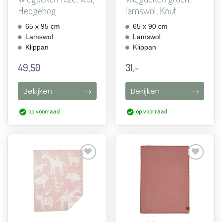
Hedgehog
lamswol, Knut
65 x 95 cm
65 x 90 cm
Lamswol
Lamswol
Klippan
Klippan
49,50
31,-
Bekijken
Bekijken
op voorraad
op voorraad
Aan
Aan
verlanglijst
verlanglijst
toevoegen
toevoegen