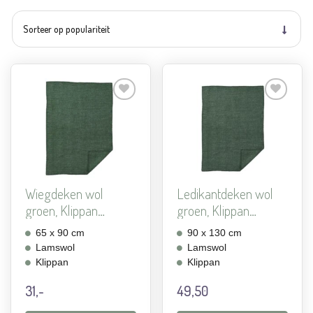
Aan
Aan
verlanglijst
verlanglijst
toevoegen
toevoegen
Wiegdeken wol
Ledikantdeken wol
groen, Klippan
groen, Klippan
Domino
Domino
65 x 90 cm
90 x 130 cm
Lamswol
Lamswol
Klippan
Klippan
31,-
49,50