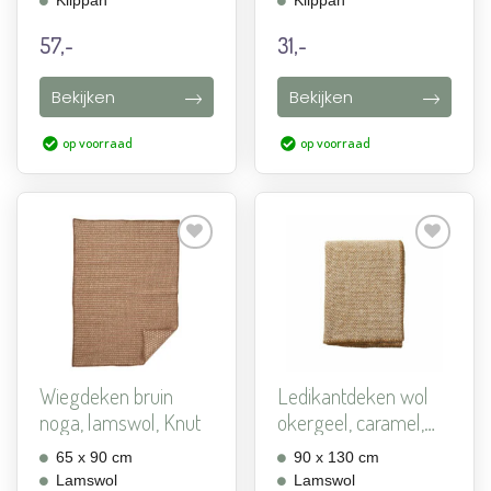
Klippan
Klippan
57,-
31,-
Bekijken
Bekijken
op voorraad
op voorraad
Aan
Aan
verlanglijst
verlanglijst
toevoegen
toevoegen
Wiegdeken bruin
Ledikantdeken wol
noga, lamswol, Knut
okergeel, caramel,
Kli...
65 x 90 cm
90 x 130 cm
Lamswol
Lamswol