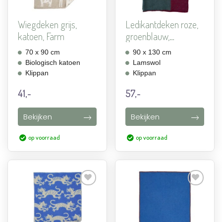
Wiegdeken grijs,
Ledikantdeken roze,
katoen, Farm
groenblauw,
lamswol,...
70 x 90 cm
90 x 130 cm
Biologisch katoen
Lamswol
Klippan
Klippan
41,-
57,-
Bekijken
Bekijken
op voorraad
op voorraad
Aan
Aan
verlanglijst
verlanglijst
toevoegen
toevoegen