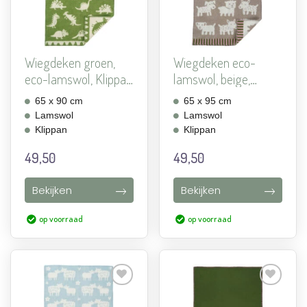
toevoegen
toevoegen
Wiegdeken groen,
Wiegdeken eco-
eco-lamswol, Klippan
lamswol, beige,
Di...
Klippan Vo...
65 x 90 cm
65 x 95 cm
Lamswol
Lamswol
Klippan
Klippan
49,50
49,50
Bekijken
Bekijken
op voorraad
op voorraad
Aan
Aan
verlanglijst
verlanglijst