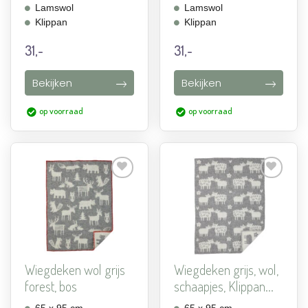
Lamswol
Lamswol
Klippan
Klippan
31,-
31,-
Bekijken
Bekijken
op voorraad
op voorraad
Aan
Aan
verlanglijst
verlanglijst
toevoegen
toevoegen
Wiegdeken wol grijs
Wiegdeken grijs, wol,
forest, bos
schaapjes, Klippan...