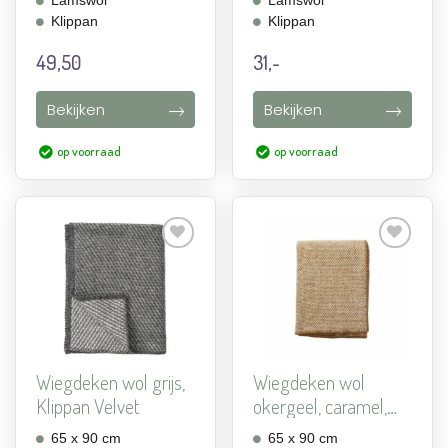
Lamswol
Lamswol
Klippan
Klippan
49,50
31,-
Bekijken
Bekijken
op voorraad
op voorraad
Aan
Aan
verlanglijst
verlanglijst
toevoegen
toevoegen
Wiegdeken wol grijs,
Wiegdeken wol
Klippan Velvet
okergeel, caramel,
Klippan...
65 x 90 cm
65 x 90 cm