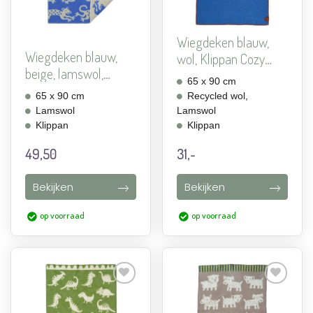
Wiegdeken blauw,
Wiegdeken blauw,
wol, Klippan Cozy
beige, lamswol,
Baby ...
65 x 90 cm
Klippan...
65 x 90 cm
Recycled wol,
Lamswol
Lamswol
Klippan
Klippan
49,50
31,-
Bekijken
Bekijken
op voorraad
op voorraad
Aan
Aan
verlanglijst
verlanglijst