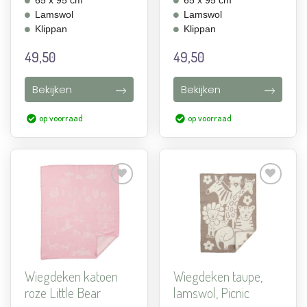
65 x 95 cm
65 x 95 cm
Lamswol
Lamswol
Klippan
Klippan
49,50
49,50
Bekijken
Bekijken
op voorraad
op voorraad
Aan
Aan
verlanglijst
verlanglijst
toevoegen
toevoegen
Wiegdeken katoen
Wiegdeken taupe,
roze Little Bear
lamswol, Picnic