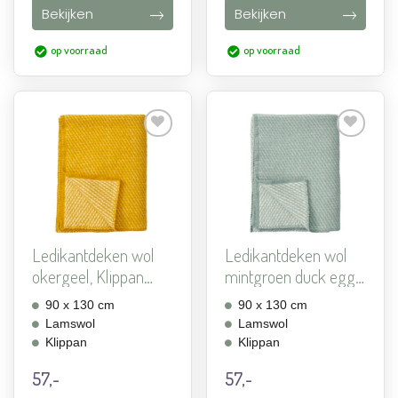
Bekijken
Bekijken
op voorraad
op voorraad
Aan
Aan
verlanglijst
verlanglijst
toevoegen
toevoegen
Ledikantdeken wol
Ledikantdeken wol
okergeel, Klippan
mintgroen duck egg,
Velvet
Kl...
90 x 130 cm
90 x 130 cm
Lamswol
Lamswol
Klippan
Klippan
57,-
57,-