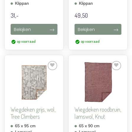
Klippan
Klippan
31,-
49,50
Bekijken
Bekijken
op voorraad
op voorraad
Aan
Aan
verlanglijst
verlanglijst
toevoegen
toevoegen
Wiegdeken grijs, wol,
Wiegdeken roodbruin,
Tree Climbers
lamswol, Knut
65 x 95 cm
65 x 90 cm