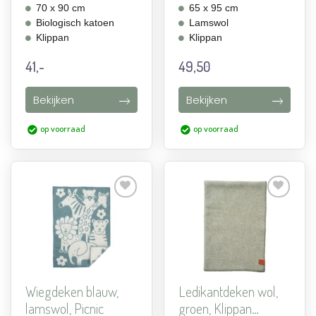
70 x 90 cm
65 x 95 cm
Biologisch katoen
Lamswol
Klippan
Klippan
41,-
49,50
Bekijken
Bekijken
op voorraad
op voorraad
Aan
Aan
verlanglijst
verlanglijst
toevoegen
toevoegen
Wiegdeken blauw,
Ledikantdeken wol,
lamswol, Picnic
groen, Klippan