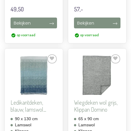
49,50
57,-
Bekijken
Bekijken
op voorraad
op voorraad
Aan
Aan
verlanglijst
verlanglijst
toevoegen
toevoegen
Ledikantdeken,
Wiegdeken wol grijs,
blauw, lamswol
Klippan Domino
Klippan Ha...
90 x 130 cm
65 x 90 cm
Lamswol
Lamswol