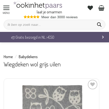
Ga
naar
laat je omarmen
inhoud
Meer dan 3000 reviews
Producten
zoeken
Gratis bezorgd in NL >€50
Home
/
Babydekens
Wiegdeken wol grijs uilen
Aan
verlanglijst
toevoegen