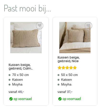
Past mooi bij...
Aan
Aan
verlanglijst
verlanglijst
toevoegen
toevoegen
Kussen beige,
gebreid, Nice
Kussen beige,
gebreid, Calm
Moment
Gewaardeerd
70 x 50 cm
50 x 50 cm
4
uit 5
Katoen
Katoen
Moyha
Moyha
46,-
37,-
vanaf
vanaf
op voorraad
op voorraad