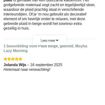
plaid
is gemaakt van een duurzame katoenmix. Het
grofgebreide materiaal oogt zacht en tegelijkertijd stoer,
waardoor de plaid prachtig staat in verschillende
interieurstijlen. Of je ‘m nou gebruikt als decoratief
element of om heerlijk onder te relaxen, met deze
gebreide plaid in beige wordt het sowieso extra
gezellig in huis.
Lees meer
1 beoordeling voor
Plaid beige, gebreid, Moyha
Lazy Morning
Gewaardeerd
Jolanda Wijs
–
16 september 2025
5
uit 5
Helemaal naar verwachting!