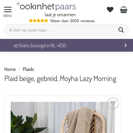
Ga
naar
laat je omarmen
inhoud
Meer dan 3000 reviews
Producten
zoeken
Veilig betalen & 14 dagen retourrecht
Home
/
Plaids
Plaid beige, gebreid, Moyha Lazy Morning
Aan
verlanglijst
toevoegen