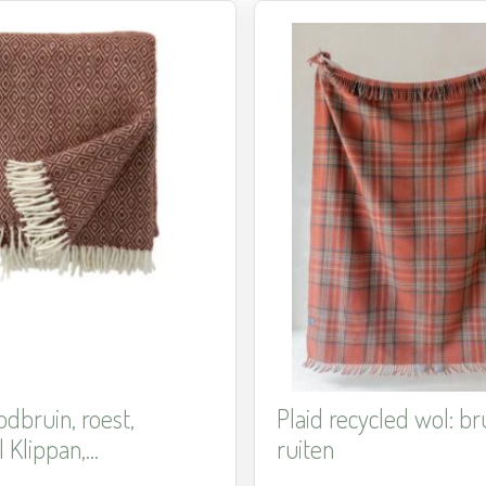
Aan
verlanglijst
toevoegen
odbruin, roest,
Plaid recycled wol: b
Klippan,...
ruiten