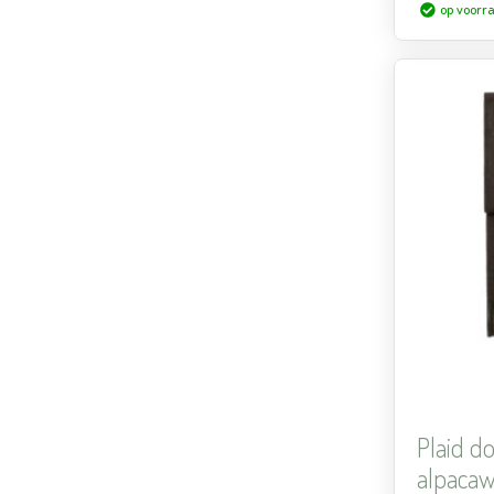
op voorr
Plaid d
alpacawo