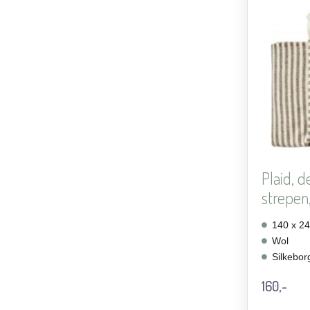
Plaid, d
strepen
140 x 2
Wol
Silkebor
160,-