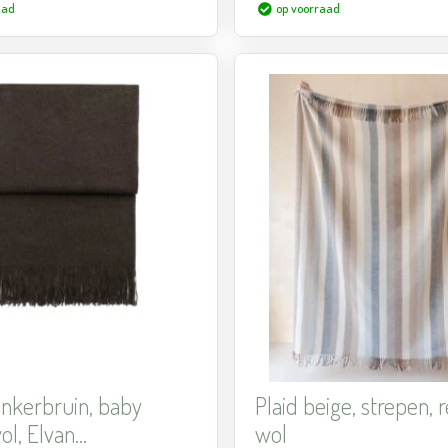
aad
op voorraad
Aan
verlanglijst
toevoegen
onkerbruin, baby
Plaid beige, strepen, 
l, Elvan...
wol