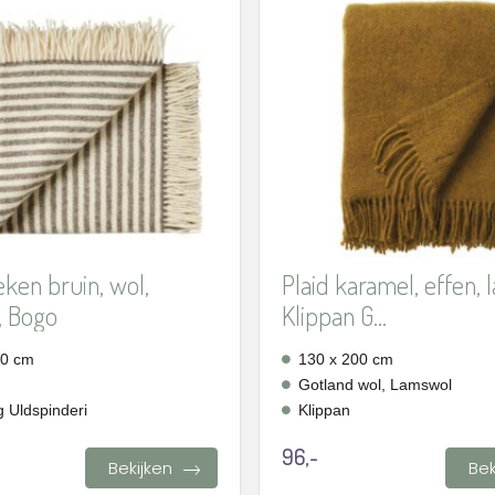
Aan
verlanglijst
toevoegen
eken bruin, wol,
Plaid karamel, effen,
, Bogo
Klippan G...
40 cm
130 x 200 cm
Gotland wol, Lamswol
g Uldspinderi
Klippan
96,-
Bekijken
Bek