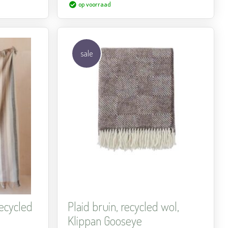
op voorraad
sale
Aan
Aan
verlanglijst
verlanglijst
toevoegen
toevoegen
recycled
Plaid bruin, recycled wol,
Klippan Gooseye