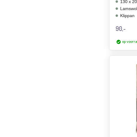
130 x 2
Lamswo
Klippan
90,-
op voorr