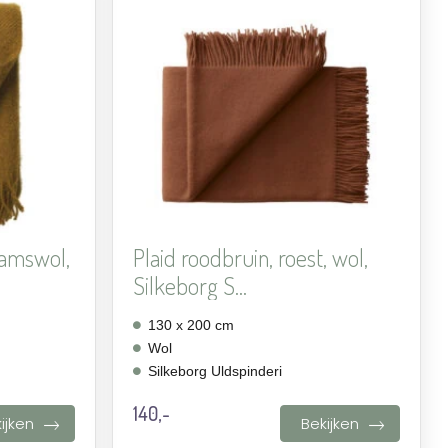
Aan
Aan
verlanglijst
verlanglijst
toevoegen
toevoegen
 lamswol,
Plaid roodbruin, roest, wol,
Silkeborg S...
130 x 200 cm
Wol
Silkeborg Uldspinderi
140,-
ijken
Bekijken