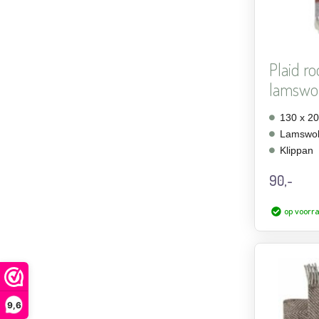
Plaid ro
lamswol,
130 x 2
Lamswo
Klippan
90,-
op voorr
9,6