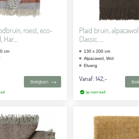
odbruin, roest, eco-
Plaid bruin, alpacawol
 Har...
Classic, ...
00 cm
130 x 200 cm
l
Alpacawol, Wol
Elvang
Vanaf:
142,-
Bekijken
Bek
aad
op voorraad
Aan
verlanglijst
toevoegen