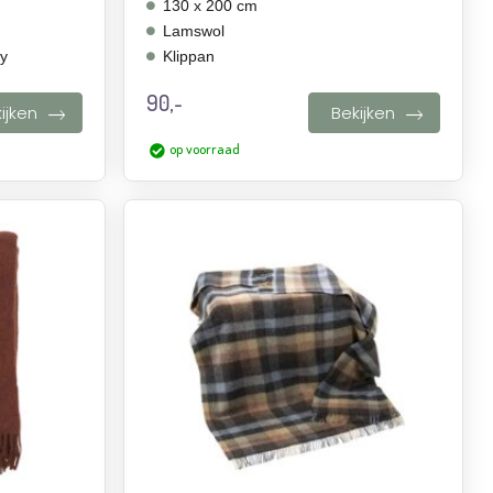
130 x 200 cm
Lamswol
ny
Klippan
90,-
ijken
Bekijken
op voorraad
Aan
Aan
verlanglijst
verlanglijst
toevoegen
toevoegen