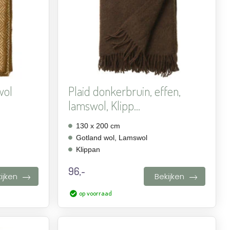
wol
Plaid donkerbruin, effen,
lamswol, Klipp...
130 x 200 cm
Gotland wol, Lamswol
Klippan
96,-
ijken
Bekijken
op voorraad