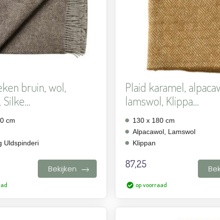
eken bruin, wol,
Plaid karamel, alpaca
 Silke...
lamswol, Klippa...
40 cm
130 x 180 cm
Alpacawol, Lamswol
g Uldspinderi
Klippan
87,25
Bekijken
Bek
aad
op voorraad