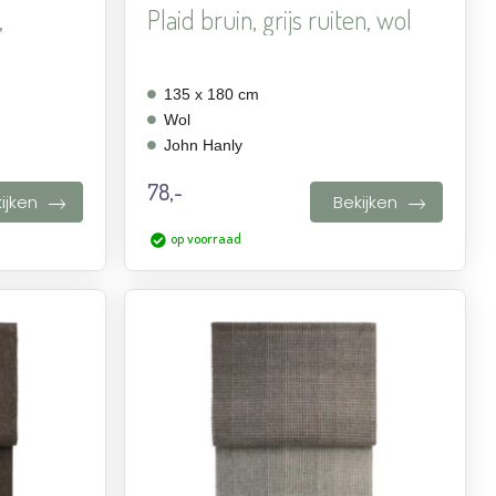
,
Plaid bruin, grijs ruiten, wol
135 x 180 cm
Wol
John Hanly
78,-
ijken
Bekijken
op voorraad
Aan
Aan
verlanglijst
verlanglijst
toevoegen
toevoegen