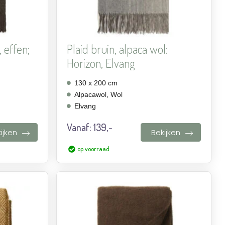
, effen;
Plaid bruin, alpaca wol:
Horizon, Elvang
130 x 200 cm
Alpacawol, Wol
Elvang
Vanaf:
139,-
ijken
Bekijken
op voorraad
Aan
Aan
verlanglijst
verlanglijst
toevoegen
toevoegen