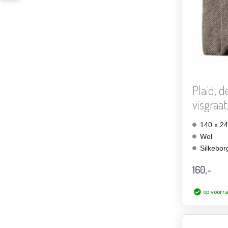
Plaid, d
visgraat,
140 x 2
Wol
Silkebor
160,-
op voorr