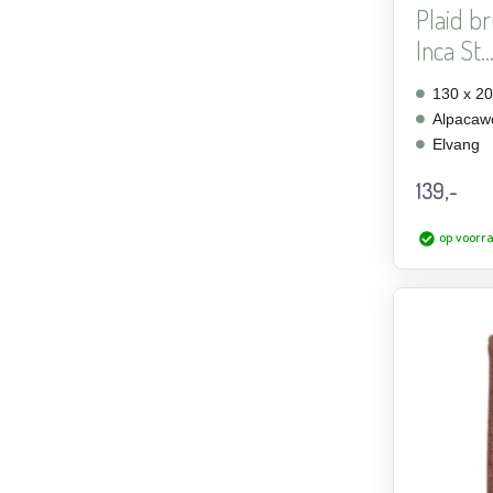
Plaid br
Inca St..
130 x 2
Alpacawo
Elvang
139,-
op voorr