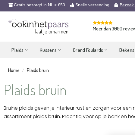
Ga
Gratis bezorgd in NL > €50
Snelle verzending
Bezoek
naar
inhoud
Meer dan 3000 revie
laat je omarmen
Plaids
Kussens
Grand Foulards
Dekens
Home
/
Plaids bruin
Plaids bruin
Bruine plaids geven je interieur rust en zorgen voor een na
assortiment plaids bruin. Prachtig voor op je bank en heerl