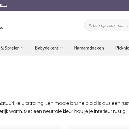
 ons
Producten
zoeken
ws
 & Spreien
Babydekens
Hamamdoeken
Pickni
tuurlijke uitstraling. Een mooie bruine plaid is dus een rust
ijk warm. Met een neutrale kleur hou je je interieur rustig.