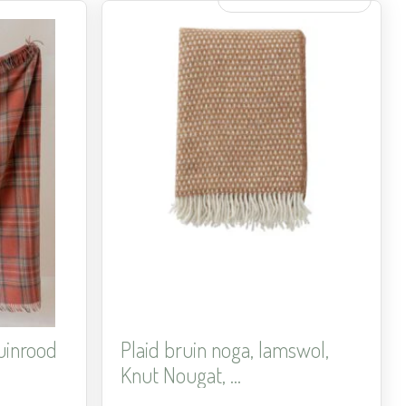
Aan
Aan
verlanglijst
verlanglijst
toevoegen
toevoegen
ruinrood
Plaid bruin noga, lamswol,
Knut Nougat, ...