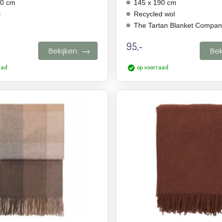
00 cm
145 x 190 cm
l
Recycled wol
The Tartan Blanket Compa
95,-
Bekijken
Bek
aad
op voorraad
Aan
verlanglijst
toevoegen