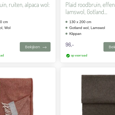
uin, ruiten, alpaca wol:
Plaid roodbruin, effen
.
lamswol, Gotland...
00 cm
130 x 200 cm
l, Wol
Gotland wol, Lamswol
Klippan
96,-
Bekijken
Bek
aad
op voorraad
Aan
verlanglijst
toevoegen