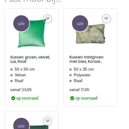
sale
sale
Aan
Aan
verlanglijst
verlanglijst
toevoegen
toevoegen
Kussen groen, velvet,
Kussen mintgroen
Lux, Raaf
met bies, Koraal
langwerpig, Raaf
50 x 50 cm
50 x 35 cm
Velvet
Polyester
Raaf
Raaf
23,95
17,95
vanaf
vanaf
op voorraad
op voorraad
sale