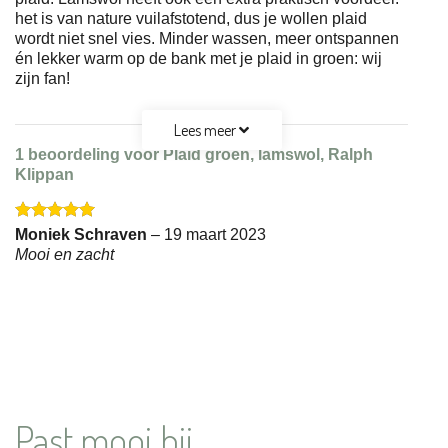
het is van nature vuilafstotend, dus je wollen plaid
wordt niet snel vies. Minder wassen, meer ontspannen
én lekker warm op de bank met je plaid in groen: wij
zijn fan!
Lees meer
1 beoordeling voor
Plaid groen, lamswol, Ralph
Klippan
Gewaardeerd
Moniek Schraven
–
19 maart 2023
5
uit 5
Mooi en zacht
Past mooi bij...