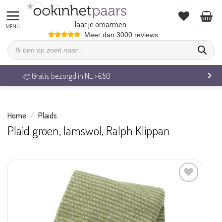
Ga
naar
laat je omarmen
inhoud
Meer dan 3000 reviews
Producten
zoeken
50
Veilig betalen & 14 dage
Home
/
Plaids
Plaid groen, lamswol, Ralph Klippan
Aan
verlanglijst
toevoegen