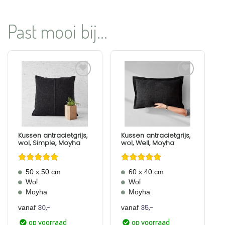
Past mooi bij...
Aan
Aan
verlanglijst
verlanglijst
toevoegen
toevoegen
Kussen antracietgrijs,
Kussen antracietgrijs,
wol, Simple, Moyha
wol, Well, Moyha
Gewaardeerd
Gewaardeerd
50 x 50 cm
60 x 40 cm
5
uit 5
4.75
uit 5
Wol
Wol
Moyha
Moyha
30,-
35,-
vanaf
vanaf
op voorraad
op voorraad