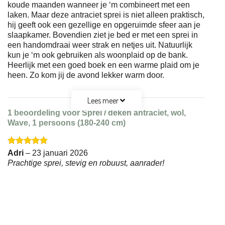
koude maanden wanneer je ‘m combineert met een
laken. Maar deze antraciet sprei is niet alleen praktisch,
hij geeft ook een gezellige en opgeruimde sfeer aan je
slaapkamer. Bovendien ziet je bed er met een sprei in
een handomdraai weer strak en netjes uit. Natuurlijk
kun je ‘m ook gebruiken als woonplaid op de bank.
Heerlijk met een goed boek en een warme plaid om je
heen. Zo kom jij de avond lekker warm door.
Lees meer
1 beoordeling voor
Sprei / deken antraciet, wol,
Wave, 1 persoons (180-240 cm)
Gewaardeerd
Adri
–
23 januari 2026
5
uit 5
Prachtige sprei, stevig en robuust, aanrader!