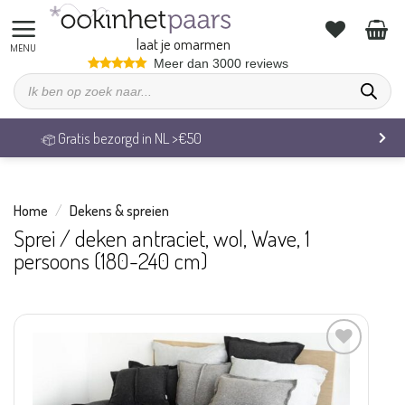
Ga
naar
laat je omarmen
inhoud
Meer dan 3000 reviews
Producten
zoeken
Veilig betalen & 14 dagen retourrecht
Home
/
Dekens & spreien
Sprei / deken antraciet, wol, Wave, 1
persoons (180-240 cm)
Aan
verlanglijst
toevoegen