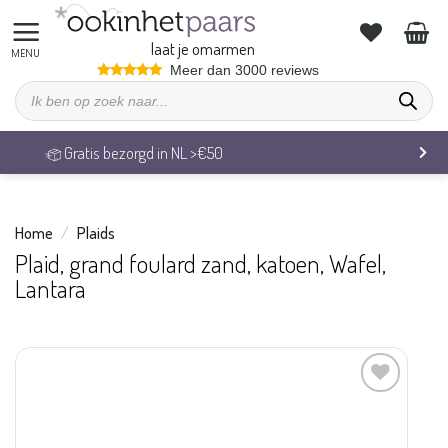
Ga
naar
laat je omarmen
inhoud
Meer dan 3000 reviews
Producten
zoeken
Veilig betalen & 14 dagen retourrecht
Home
/
Plaids
Plaid, grand foulard zand, katoen, Wafel,
Lantara
Aan
verlanglijst
toevoegen