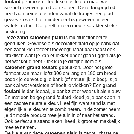
foulard
gebruiken. Heerlijke niet te dun maar wel
soepel geweven plaid van katoen. Deze
beige plaid
heeft aan beide uiteinden vanaf de franjes een glad
geweven stuk. Het middendeel is geweven in een
wafelstructuur. Dat geeft ‘m een mooie karakteristieke
uitstraling.
Deze
zand katoenen plaid
is multifunctioneel te
gebruiken. Sowieso als decoratief plaid op je bank dat
een zacht kleuraccent toevoegt. Maar daarnaast ook
praktisch want je kan er lekker onder gaan liggen als je
het wat koud hebt. Ook kun je dit fijne item als
katoenen grand foulard
gebruiken. Door het grote
formaat van maar liefst 300 cm lang en 190 cm breed
bedek je eenvoudig je bank (of natuurlijk je bed). Is je
bank al wat versleten of heeft ie vlekken? Een
grand
foulard
is dan ideaal, je bank ziet er weer uit als nieuw.
En met een beige grand foulard kleed je je bank aan in
een zachte neutrale kleur. Heel fijn want zand is met
eigenlijk alle kleuren te combineren. In de zomer neem
je dit mooie product mee je tuin in of naar het strand.
Ook perfect als strandlaken, heerlijk groot en makkelijk
mee te nemen.
De kleur van deze
katoenen plaid
is zacht licht taupe.