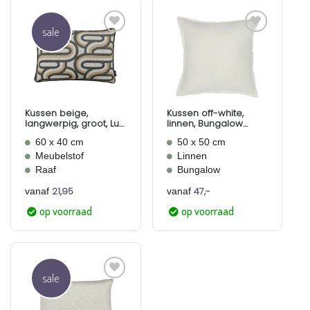
sale
Aan
Aan
verlanglijst
verlanglijst
toevoegen
toevoegen
Kussen beige,
Kussen off-white,
langwerpig, groot, Lus,
linnen, Bungalow
Raaf
Linen Vanilla
60 x 40 cm
50 x 50 cm
Meubelstof
Linnen
Raaf
Bungalow
21,95
47,-
vanaf
vanaf
op voorraad
op voorraad
sale
Aan
verlanglijst
toevoegen