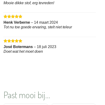
5
uit 5
Mooie dikke stof, erg tevreden!
Gewaardeerd
Henk Verberne
–
14 maart 2024
5
uit 5
Tot nu toe goede ervaring, stelt niet teleur
Gewaardeerd
José Botermans
–
18 juli 2023
5
uit 5
Doet wat het moet doen
Past mooi bij...