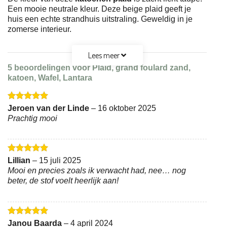
Een mooie neutrale kleur. Deze beige plaid geeft je
huis een echte strandhuis uitstraling. Geweldig in je
zomerse interieur.
Lees meer
5 beoordelingen voor
Plaid, grand foulard zand,
katoen, Wafel, Lantara
Gewaardeerd
Jeroen van der Linde
–
16 oktober 2025
5
uit 5
Prachtig mooi
Gewaardeerd
Lillian
–
15 juli 2025
5
uit 5
Mooi en precies zoals ik verwacht had, nee… nog
beter, de stof voelt heerlijk aan!
Gewaardeerd
Janou Baarda
–
4 april 2024