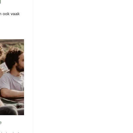
l
an ook vaak
e