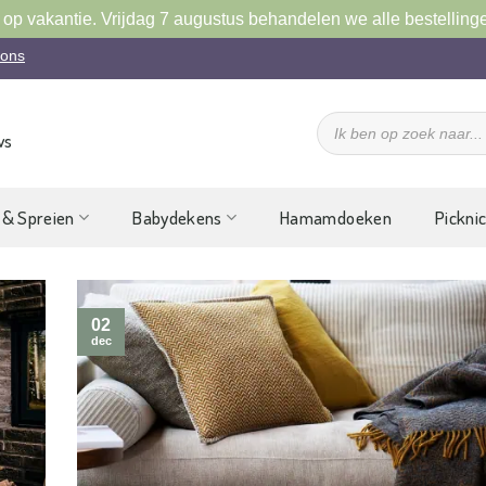
 op vakantie. Vrijdag 7 augustus behandelen we alle bestelling
 ons
Producten
zoeken
ws
 & Spreien
Babydekens
Hamamdoeken
Pickni
02
dec