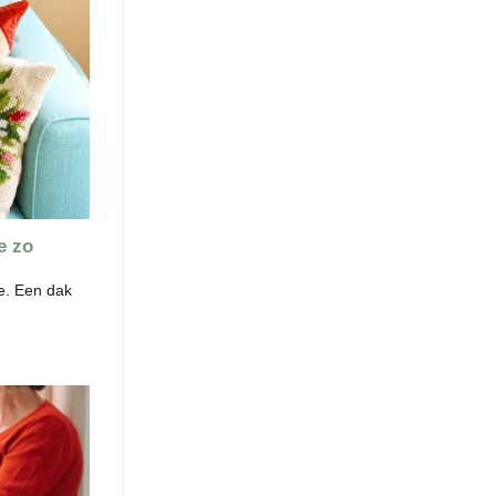
e zo
e. Een dak