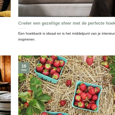
Creëer een gezellige sfeer met de perfecte hoe
Een hoekbank is ideaal en is het middelpunt van je interieur.
inspireren.
16
nov