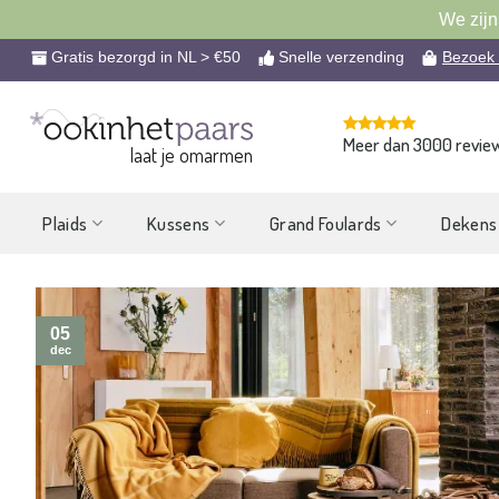
We zijn
Ga
Gratis bezorgd in NL > €50
Snelle verzending
Bezoek
naar
inhoud
Meer dan 3000 revie
laat je omarmen
Plaids
Kussens
Grand Foulards
Dekens
05
dec