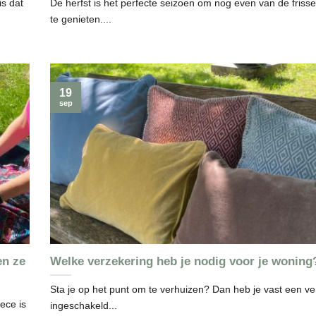
is dat
De herfst is het perfecte seizoen om nog even van de frisse
te genieten....
19
sep
en ze
Welke verzekering heb je nodig voor je woning
Sta je op het punt om te verhuizen? Dan heb je vast een ver
ece is
ingeschakeld...