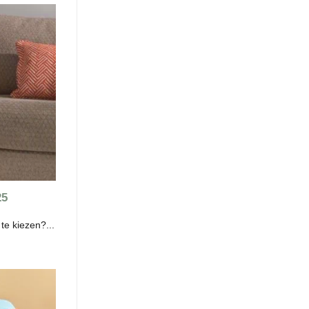
25
te kiezen?...