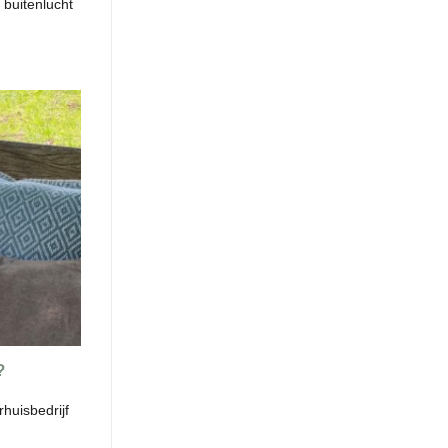
 buitenlucht
?
huisbedrijf